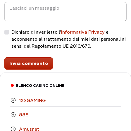
Dichiaro di aver letto l'
Informativa Privacy
e
acconsento al trattamento dei miei dati personali ai
sensi del Regolamento UE 2016/679.
Invia commento
ELENCO CASINO ONLINE
1X2GAMING
888
Amusnet