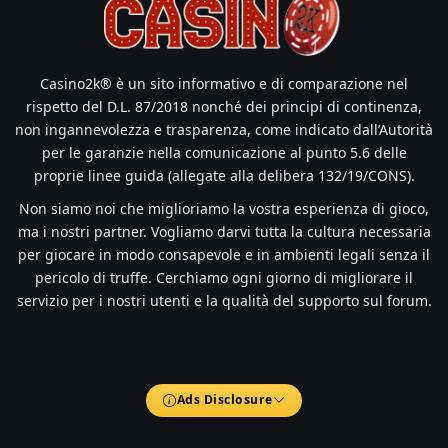
Casino2k® è un sito informativo e di comparazione nel
rispetto del D.L. 87/2018 nonché dei principi di continenza,
non ingannevolezza e trasparenza, come indicato dall’Autorità
per le garanzie nella comunicazione al punto 5.6 delle
proprie linee guida (allegate alla delibera 132/19/CONS).
Non siamo noi che miglioriamo la vostra esperienza di gioco,
ma i nostri partner. Vogliamo darvi tutta la cultura necessaria
per giocare in modo consapevole e in ambienti legali senza il
pericolo di truffe. Cerchiamo ogni giorno di migliorare il
servizio per i nostri utenti e la qualità del supporto sul forum.
Ads Disclosure