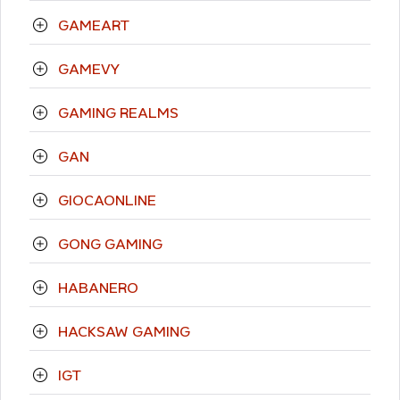
GAMEART
GAMEVY
GAMING REALMS
GAN
GIOCAONLINE
GONG GAMING
HABANERO
HACKSAW GAMING
IGT