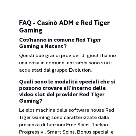
FAQ - Casinò ADM e Red Tiger
Gaming
Cos'hanno in comune Red Tiger
Gaming e Netent?
Questi due grandi provider di giochi hanno
una cosa in comune: entrambi sono stati
acquistati dal gruppo Evolution.
Quali sono le modalità speciali che si
possono trovare all'interno delle
video slot del provider Red Tiger
Gaming?
Le slot machine della software house Red
Tiger Gaming sono caratterizzate dalla
presenza di funzioni Free Spins, Jackpot
Progressivi, Smart Spins, Bonus speciali e