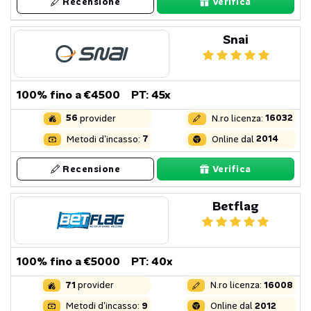
Recensione
Verifica
Snai
100% fino a €4500
PT: 45x
56
provider
N.ro licenza:
16032
Metodi d'incasso:
7
Online dal
2014
Recensione
Verifica
Betflag
100% fino a €5000
PT: 40x
71
provider
N.ro licenza:
16008
Metodi d'incasso:
9
Online dal
2012