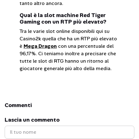
tanto altro ancora.
Qual è la slot machine Red Tiger
Gaming con un RTP più elevato?
Tra le varie slot online disponibili qui su
Casino2k quella che ha un RTP più elevato
è
Mega Dragon
con una percentuale del
96,17%. Ci teniamo inoltre a precisare che
tutte le slot di RTG hanno un ritorno al
giocatore generale più alto della media.
Commenti
Lascia un commento