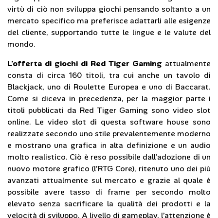
virtù di ciò non sviluppa giochi pensando soltanto a un
mercato specifico ma preferisce adattarli alle esigenze
del cliente, supportando tutte le lingue e le valute del
mondo.
L’offerta di giochi di Red Tiger Gaming
attualmente
consta di circa 160 titoli, tra cui anche un tavolo di
Blackjack, uno di Roulette Europea e uno di Baccarat.
Come si diceva in precedenza, per la maggior parte i
titoli pubblicati da Red Tiger Gaming sono video slot
online. Le video slot di questa software house sono
realizzate secondo uno stile prevalentemente moderno
e mostrano una grafica in alta definizione e un audio
molto realistico. Ciò è reso possibile dall’adozione di un
nuovo motore grafico (l’RTG Core)
, ritenuto uno dei più
avanzati attualmente sul mercato e grazie al quale è
possibile avere tasso di frame per secondo molto
elevato senza sacrificare la qualità dei prodotti e la
velocità di sviluppo. A livello di gameplay, l’attenzione è