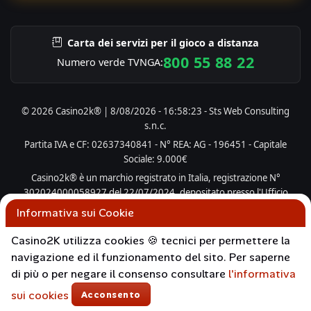
Carta dei servizi per il gioco a distanza
800 55 88 22
Numero verde TVNGA:
©
2026
Casino2k® |
8/08/2026 - 16:58:24
- Sts Web Consulting
s.n.c.
Partita IVA e CF: 02637340841 - N° REA: AG - 196451 - Capitale
Sociale: 9.000€
Casino2k® è un marchio registrato in Italia, registrazione N°
302024000058927 del 22/07/2024, depositato presso l'Ufficio
Italiano Brevetti e Marchi.
Informativa sui Cookie
Probabilità di vincita
consultabili sul sito ADM.
Casino2K utilizza cookies 🍪 tecnici per permettere la
navigazione ed il funzionamento del sito. Per saperne
di più o per negare il consenso consultare
l'informativa
Contattateci
FAQ
Chi siamo
Disclaimer
sui cookies
Acconsento
Privacy
Gioco responsabile
Social
Menu
Lista Casinò
Bonus
Giochi
Recensioni