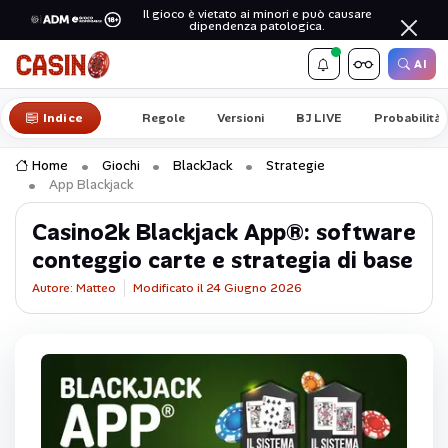
Il gioco è vietato ai minori e può causare
dipendenza patologica.
AI
Indice
Regole
Versioni
BJ LIVE
Probabilità
Home
Giochi
BlackJack
Strategie
App Blackjack
Casino2k Blackjack App®: software
conteggio carte e strategia di base
Autore:
Matteo
Modificato il 24 Giugno 2026