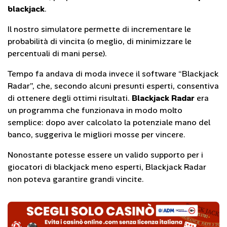
blackjack
.
Il nostro simulatore permette di incrementare le
probabilità di vincita (o meglio, di minimizzare le
percentuali di mani perse).
Tempo fa andava di moda invece il software
“Blackjack
Radar”,
che, secondo alcuni presunti esperti, consentiva
di ottenere degli ottimi risultati.
Blackjack Radar
era
un programma che funzionava in modo molto
semplice: dopo aver calcolato la potenziale mano del
banco, suggeriva le migliori mosse per vincere.
Nonostante potesse essere un valido supporto per i
giocatori di blackjack meno esperti, Blackjack Radar
non poteva garantire grandi vincite.