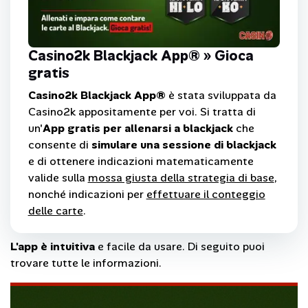
Casino2k Blackjack App® » Gioca
gratis
Casino2k Blackjack App®
è stata sviluppata da
Casino2k appositamente per voi. Si tratta di
un'
App gratis per allenarsi a blackjack
che
consente di
simulare una sessione di blackjack
e di ottenere indicazioni matematicamente
valide sulla
mossa giusta della strategia di base
,
nonché indicazioni per
effettuare il conteggio
delle carte
.
L'app è intuitiva
e facile da usare. Di seguito puoi
trovare tutte le informazioni.