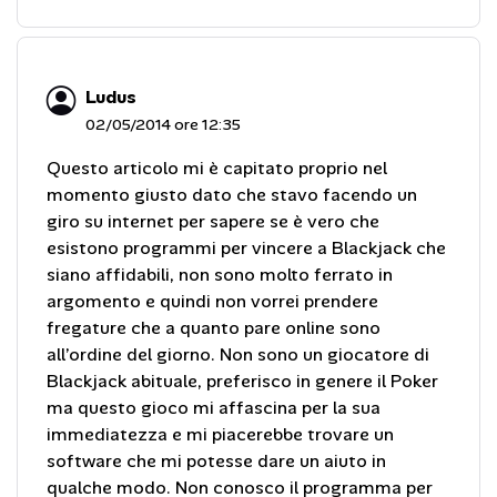
Ludus
02/05/2014 ore 12:35
Questo articolo mi è capitato proprio nel
momento giusto dato che stavo facendo un
giro su internet per sapere se è vero che
esistono programmi per vincere a Blackjack che
siano affidabili, non sono molto ferrato in
argomento e quindi non vorrei prendere
fregature che a quanto pare online sono
all’ordine del giorno. Non sono un giocatore di
Blackjack abituale, preferisco in genere il Poker
ma questo gioco mi affascina per la sua
immediatezza e mi piacerebbe trovare un
software che mi potesse dare un aiuto in
qualche modo. Non conosco il programma per