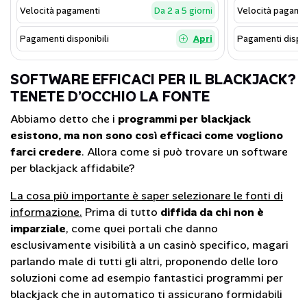
Velocità pagamenti
Da 2 a 5 giorni
Velocità pagame
Pagamenti disponibili
Apri
Pagamenti dispon
SOFTWARE EFFICACI PER IL BLACKJACK?
TENETE D’OCCHIO LA FONTE
Abbiamo detto che i
programmi per blackjack
esistono, ma non sono così efficaci come vogliono
farci credere
. Allora come si può trovare un software
per blackjack affidabile?
La cosa più importante è saper selezionare le fonti di
informazione.
Prima di tutto
diffida da chi non è
imparziale
, come quei portali che danno
esclusivamente visibilità a un casinò specifico, magari
parlando male di tutti gli altri, proponendo delle loro
soluzioni come ad esempio fantastici programmi per
blackjack che in automatico ti assicurano formidabili