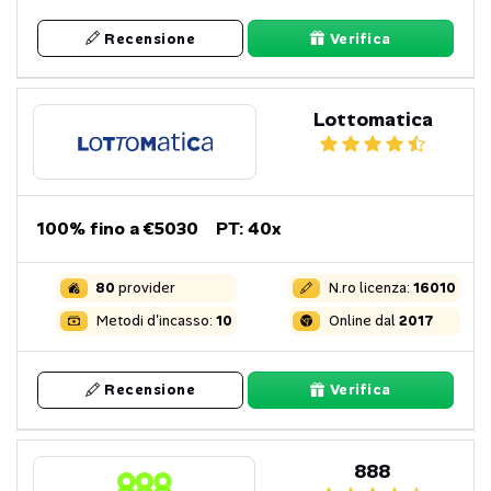
Recensione
Verifica
Lottomatica
100% fino a €5030
PT: 40x
80
provider
N.ro licenza:
16010
Metodi d'incasso:
10
Online dal
2017
Recensione
Verifica
888