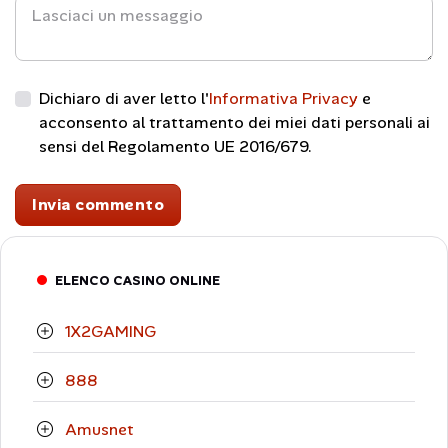
Dichiaro di aver letto l'
Informativa Privacy
e
acconsento al trattamento dei miei dati personali ai
sensi del Regolamento UE 2016/679.
Invia commento
ELENCO CASINO ONLINE
1X2GAMING
888
Amusnet