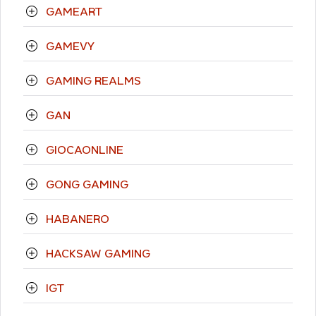
GAMEART
GAMEVY
GAMING REALMS
GAN
GIOCAONLINE
GONG GAMING
HABANERO
HACKSAW GAMING
IGT