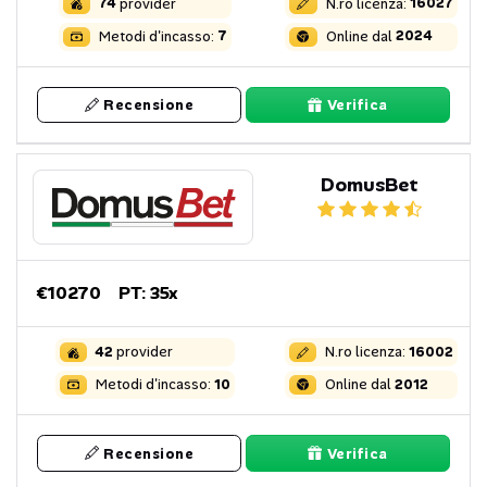
74
provider
N.ro licenza:
16027
Metodi d'incasso:
7
Online dal
2024
Recensione
Verifica
DomusBet
€10270
PT: 35x
42
provider
N.ro licenza:
16002
Metodi d'incasso:
10
Online dal
2012
Recensione
Verifica