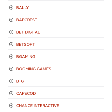
BALLY
BARCREST
BET DIGITAL
BETSOFT
BGAMING
BOOMING GAMES
BTG
CAPECOD
CHANCE INTERACTIVE