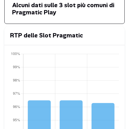
Alcuni dati sulle 3 slot più comuni di
Pragmatic Play
RTP delle Slot Pragmatic