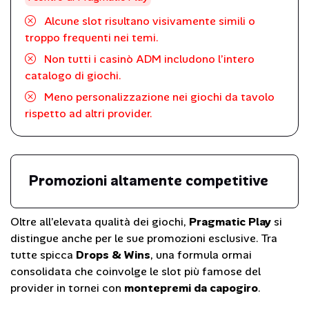
Alcune slot risultano visivamente simili o
troppo frequenti nei temi.
Non tutti i casinò ADM includono l’intero
catalogo di giochi.
Meno personalizzazione nei giochi da tavolo
rispetto ad altri provider.
Promozioni altamente competitive
Oltre all’elevata qualità dei giochi,
Pragmatic Play
si
distingue anche per le sue promozioni esclusive. Tra
tutte spicca
Drops & Wins
, una formula ormai
consolidata che coinvolge le slot più famose del
provider in tornei con
montepremi da capogiro
.