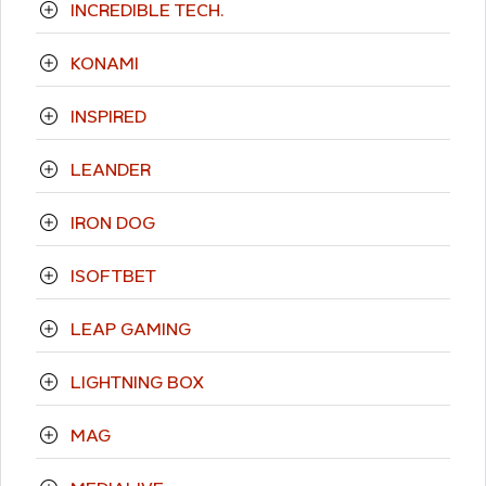
INCREDIBLE TECH.
KONAMI
INSPIRED
LEANDER
IRON DOG
ISOFTBET
LEAP GAMING
LIGHTNING BOX
MAG