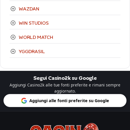
WAZDAN
WIN STUDIOS
WORLD MATCH
YGGDRASIL
Segui Casino2k su Google
Aggiungi Casino2k alle tue fonti preferite e rimani sempre
aggiornato.
Aggiungi alle fonti preferite su Google