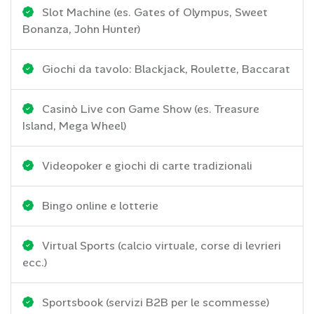
Slot Machine (es. Gates of Olympus, Sweet
Bonanza, John Hunter)
Giochi da tavolo: Blackjack, Roulette, Baccarat
Casinò Live con Game Show (es. Treasure
Island, Mega Wheel)
Videopoker e giochi di carte tradizionali
Bingo online e lotterie
Virtual Sports (calcio virtuale, corse di levrieri
ecc.)
Sportsbook (servizi B2B per le scommesse)