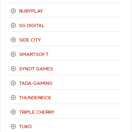
RUBYPLAY
SG DIGITAL
SIDE CITY
SMARTSOFT
SYNOT GAMES
TADA-GAMING
THUNDERKICK
TRIPLE CHERRY
TUKO