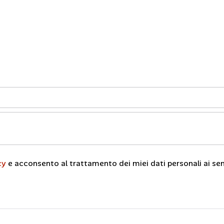
cy
e acconsento al trattamento dei miei dati personali ai s