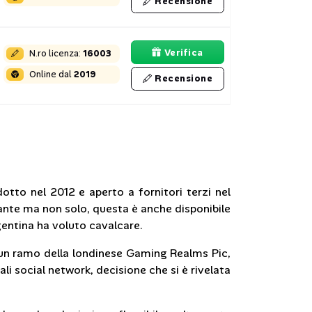
Recensione
Verifica
N.ro licenza:
16003
Online dal
2019
Recensione
dotto nel 2012 e aperto a fornitori terzi nel
nte ma non solo, questa è anche disponibile
rgentina ha voluto cavalcare.
n ramo della londinese
Gaming Realms Pic,
li social network, decisione che si è rivelata