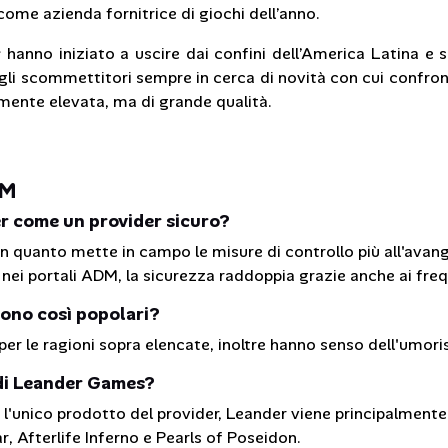
me azienda fornitrice di giochi dell’anno.
r
hanno iniziato a uscire dai confini dell’America Latina e s
ti gli scommettitori sempre in cerca di novità con cui confro
mente elevata, ma di grande qualità.
DM
r come un provider sicuro?
n quanto mette in campo le misure di controllo più all'avang
li nei portali ADM, la sicurezza raddoppia grazie anche ai freq
sono così popolari?
 per le ragioni sopra elencate, inoltre hanno senso dell'umor
t di Leander Games?
'unico prodotto del provider, Leander viene principalmente ric
ar
,
Afterlife Inferno
e
Pearls of Poseidon
.