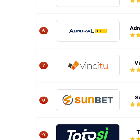
Adm
6
V
7
S
8
T
9