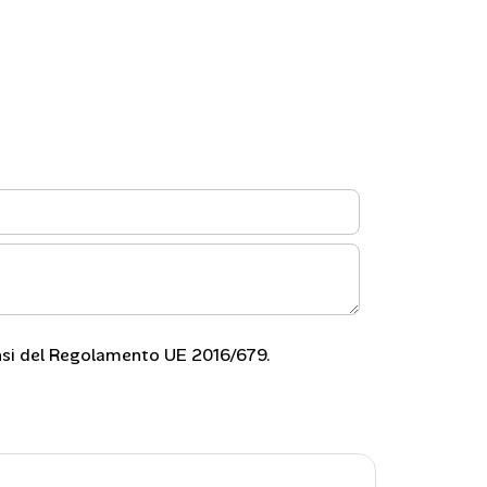
ensi del Regolamento UE 2016/679.