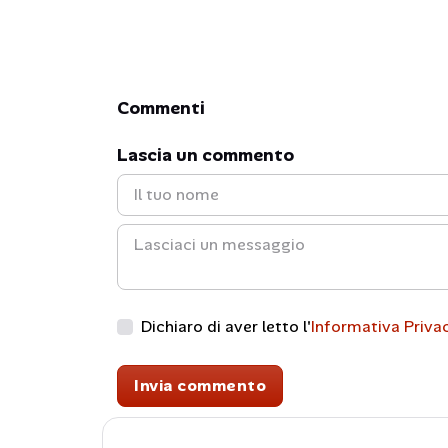
Commenti
Lascia un commento
Dichiaro di aver letto l'
Informativa Priva
Invia commento