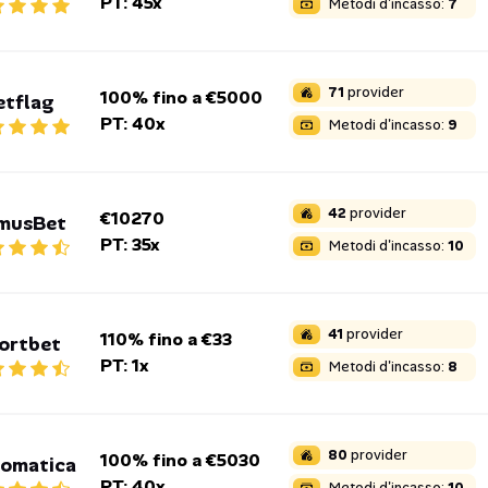
PT: 45x
Metodi d'incasso:
7
71
provider
100% fino a €5000
etflag
PT: 40x
Metodi d'incasso:
9
42
provider
€10270
musBet
PT: 35x
Metodi d'incasso:
10
41
provider
110% fino a €33
ortbet
PT: 1x
Metodi d'incasso:
8
80
provider
100% fino a €5030
tomatica
PT: 40x
Metodi d'incasso:
10