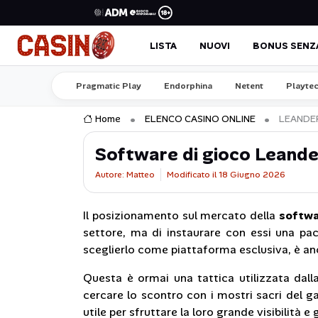
LISTA
NUOVI
BONUS SENZ
Pragmatic Play
Endorphina
Netent
Playte
Home
ELENCO CASINO ONLINE
LEANDE
Software di gioco Leander
Autore:
Matteo
Modificato il 18 Giugno 2026
Il posizionamento sul mercato della
softw
settore, ma di instaurare con essi una paci
sceglierlo come piattaforma esclusiva, è anch
Questa è ormai una tattica utilizzata dall
cercare lo scontro con i mostri sacri del 
utile per sfruttare la loro grande visibilità