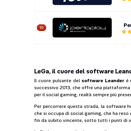
Pe
10
LeGa, il cuore del software Lean
Il cuore pulsante del
software Leander
è 
successivo 2013, che offre una piattaforma
per il social gaming, realtà sempre più prese
Per percorrere questa strada, la software 
che si occupa di social gaming, che ha reso d
fin da subito vincente, sotto tutti i punti di v