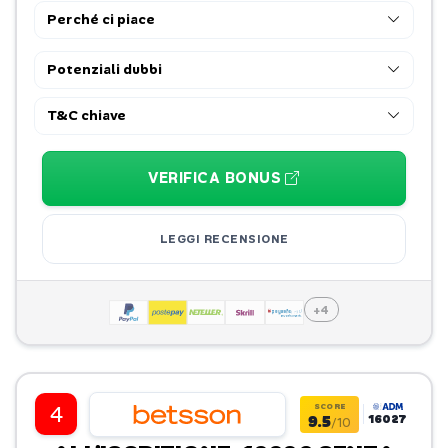
Perché ci piace
Potenziali dubbi
T&C chiave
VERIFICA BONUS
LEGGI RECENSIONE
+4
SCORE
4
16027
9.5
/10