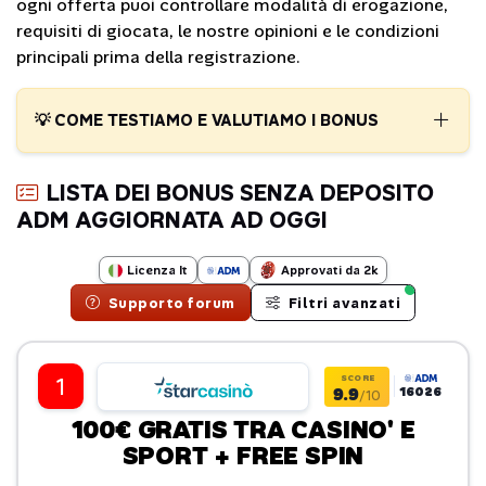
ogni offerta puoi controllare modalità di erogazione,
requisiti di giocata, le nostre opinioni e le condizioni
principali prima della registrazione.
💡 COME TESTIAMO E VALUTIAMO I BONUS
LISTA DEI BONUS SENZA DEPOSITO
ADM AGGIORNATA AD OGGI
Licenza It
Approvati da 2k
Supporto forum
Filtri avanzati
SCORE
1
16026
9.9
/10
100€ GRATIS TRA CASINO' E
SPORT + FREE SPIN