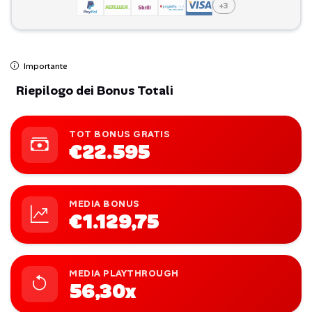
+3
Importante
Riepilogo dei Bonus Totali
TOT BONUS GRATIS
€22.595
MEDIA BONUS
€1.129,75
MEDIA PLAYTHROUGH
56,30x