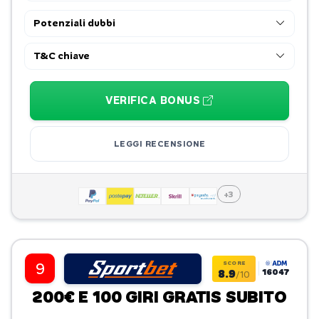
Potenziali dubbi
T&C chiave
VERIFICA BONUS
LEGGI RECENSIONE
+3
SCORE
9
16047
8.9
/10
200€ E 100 GIRI GRATIS SUBITO