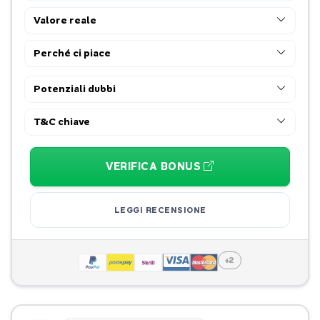
Valore reale
Perché ci piace
Potenziali dubbi
T&C chiave
VERIFICA BONUS
LEGGI RECENSIONE
+2