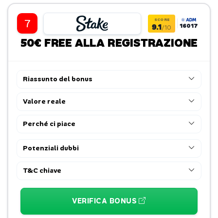
SCORE
7
16017
9.1
/10
50€ FREE ALLA REGISTRAZIONE
Riassunto del bonus
Valore reale
Perché ci piace
Potenziali dubbi
T&C chiave
VERIFICA BONUS