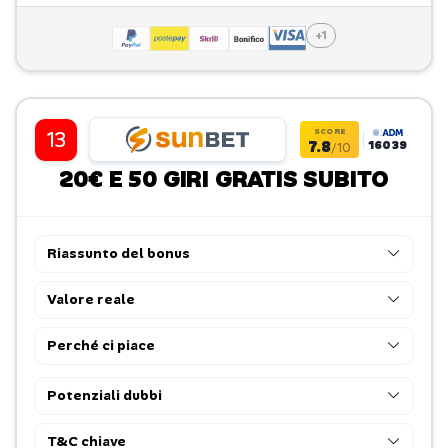
+1
SCORE
13
16039
7.8
/10
20€ E 50 GIRI GRATIS SUBITO
Riassunto del bonus
Valore reale
Perché ci piace
Potenziali dubbi
T&C chiave