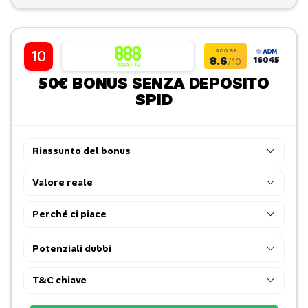
SCORE
10
16045
8.6
/10
50€ BONUS SENZA DEPOSITO
SPID
Riassunto del bonus
Valore reale
Perché ci piace
Potenziali dubbi
T&C chiave