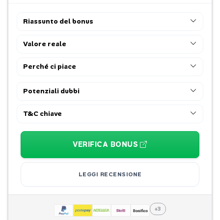
Riassunto del bonus
Valore reale
Perché ci piace
Potenziali dubbi
T&C chiave
VERIFICA BONUS
LEGGI RECENSIONE
+3