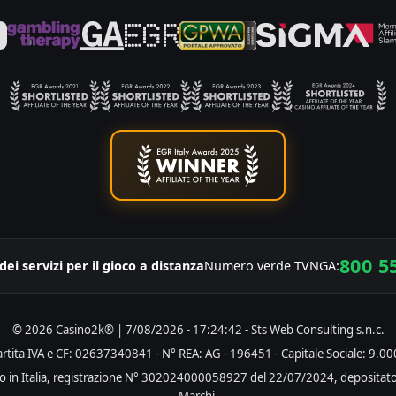
A
16002
16004
16012
800 5
dei servizi per il gioco a distanza
Numero verde TVNGA:
16016
©
2026
Casino2k® |
7/08/2026 - 17:24:43
- Sts Web Consulting s.n.c.
16014
rtita IVA e CF: 02637340841 - N° REA: AG - 196451 - Capitale Sociale: 9.0
 in Italia, registrazione N° 302024000058927 del 22/07/2024, depositato pr
Marchi.