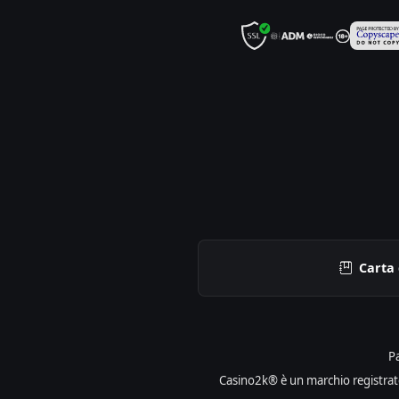
Carta 
Pa
Casino2k® è un marchio registrato