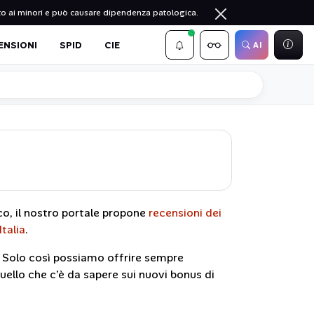
ato ai minori e può causare dipendenza patologica.
ENSIONI
SPID
CIE
AI
co, il nostro portale propone
recensioni dei
Italia
.
. Solo così possiamo offrire sempre
quello che c’è da sapere sui nuovi bonus di