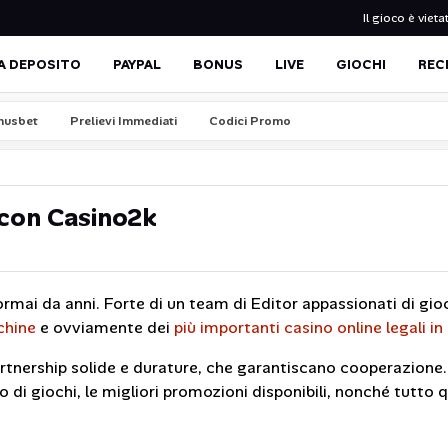
Il gioco è viet
A DEPOSITO
PAYPAL
BONUS
LIVE
GIOCHI
REC
usbet
Prelievi Immediati
Codici Promo
con Casino2k
rmai da anni. Forte di un team di Editor appassionati di gio
chine
e ovviamente dei
più importanti casino online legali in 
artnership solide e durature, che garantiscano cooperazione
o di giochi, le migliori promozioni disponibili, nonché tutto 