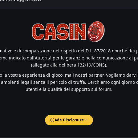
16045
16048
mativo e di comparazione nel rispetto del D.L. 87/2018 nonché dei p
16008
me indicato dall’Autorità per le garanzie nella comunicazione al pu
(allegate alla delibera 132/19/CONS).
la vostra esperienza di gioco, ma i nostri partner. Vogliamo darvi 
16027
mbienti legali senza il pericolo di truffe. Cerchiamo ogni giorno di 
utenti e la qualità del supporto sul forum.
16025
Ads Disclosure
16013