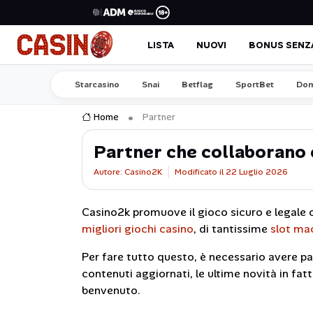
LISTA
NUOVI
BONUS SENZ
Starcasino
Snai
Betflag
SportBet
Dom
Home
Partner
Partner che collaborano 
Autore: Casino2K
Modificato il 22 Luglio 2026
Casino2k promuove il gioco sicuro e legale o
migliori giochi casino
, di tantissime
slot ma
Per fare tutto questo, è necessario avere p
contenuti aggiornati, le ultime novità in fatt
benvenuto.