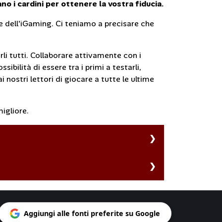
 i cardini per ottenere la vostra fiducia.
e dell'iGaming.
Ci teniamo a precisare che
rli tutti. Collaborare attivamente con i
bilità di essere tra i primi a testarli,
 nostri lettori di giocare a tutte le ultime
igliore.
Nome
Nome
1x2gaming
Aggiungi alle fonti preferite su Google