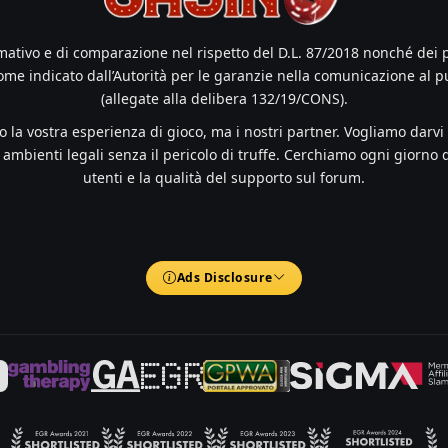
mativo e di comparazione nel rispetto del D.L. 87/2018 nonché dei p
me indicato dall’Autorità per le garanzie nella comunicazione al pu
(allegate alla delibera 132/19/CONS).
la vostra esperienza di gioco, ma i nostri partner. Vogliamo darvi 
mbienti legali senza il pericolo di truffe. Cerchiamo ogni giorno di 
utenti e la qualità del supporto sul forum.
Ads Disclosure