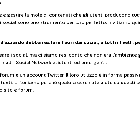
o.
 e gestire la mole di contenuti che gli utenti producono tutti 
 social sono uno strumento per loro perfetto. Invitiamo quin
'azzardo debba restare fuori dai social, a tutti i livelli, 
are i social, ma ci siamo resi conto che non era l'ambiente g
n altri Social Network esistenti ed emergenti.
orum e un account Twitter. Il loro utilizzo è in forma pass
utenti. Li teniamo perché qualora cerchiate aiuto su questi s
o sito e forum.