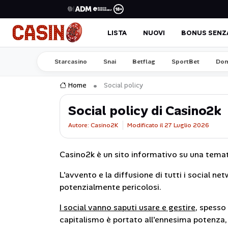
LISTA
NUOVI
BONUS SENZ
Starcasino
Snai
Betflag
SportBet
Dom
Home
Social policy
Social policy di Casino2k
Autore: Casino2K
Modificato il 27 Luglio 2026
Casino2k è un sito informativo su una temati
L'avvento e la diffusione di tutti i social 
potenzialmente pericolosi.
I social vanno saputi usare e gestire
, spesso
capitalismo è portato all'ennesima potenza, 