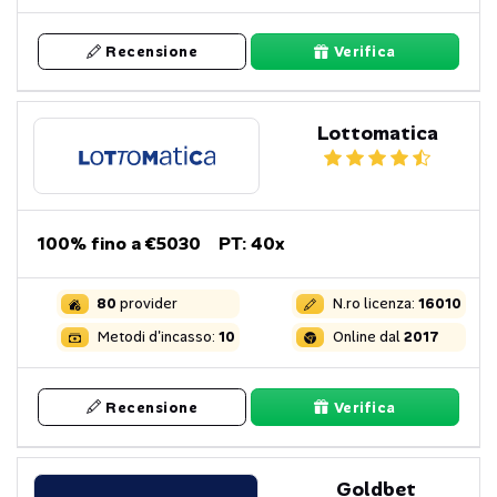
Recensione
Verifica
Lottomatica
100% fino a €5030
PT: 40x
80
provider
N.ro licenza:
16010
Metodi d'incasso:
10
Online dal
2017
Recensione
Verifica
Goldbet