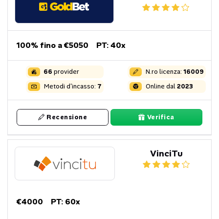
100% fino a €5050
PT: 40x
66
provider
N.ro licenza:
16009
Metodi d'incasso:
7
Online dal
2023
Recensione
Verifica
VinciTu
€4000
PT: 60x