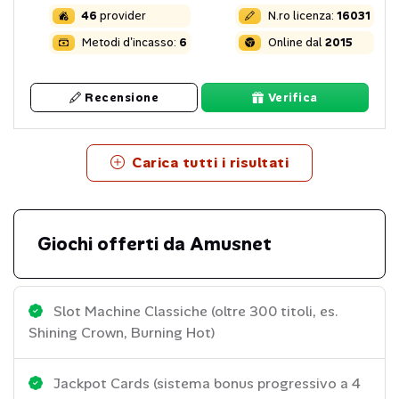
46
provider
N.ro licenza:
16031
Metodi d'incasso:
6
Online dal
2015
Recensione
Verifica
Carica tutti i risultati
Giochi offerti da Amusnet
Slot Machine Classiche (oltre 300 titoli, es.
Shining Crown, Burning Hot)
Jackpot Cards (sistema bonus progressivo a 4