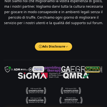
Non siamo noi che miglioriamo la vostra esperienza di gioco,
ma i nostri partner. Vogliamo darvi tutta la cultura necessaria
per giocare in modo consapevole e in ambienti legali senza il
pericolo di truffe. Cerchiamo ogni giorno di migliorare il
servizio per i nostri utenti e la qualità del supporto sul forum.
Ads Disclosure