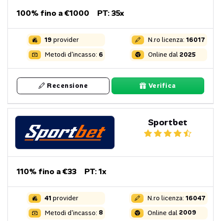
100% fino a €1000
PT: 35x
19
provider
N.ro licenza:
16017
Metodi d'incasso:
6
Online dal
2025
Recensione
Verifica
Sportbet
110% fino a €33
PT: 1x
41
provider
N.ro licenza:
16047
Metodi d'incasso:
8
Online dal
2009