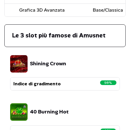
Grafica 3D Avanzata
Base/Classica
Le 3 slot più famose di Amusnet
Shining Crown
98%
Indice di gradimento
40 Burning Hot