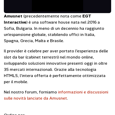
Amusnet
(precedentemente nota come
EGT
Interactive
) è una software house nata nel 2016 a
Sofia, Bulgaria. In meno di un decennio ha raggiunto
un'espansione globale, stabilendo uffici in Italia,
Spagna, Grecia, Malta e Brasile.
Il provider è celebre per aver portato l'esperienza delle
slot da bar (cabinet terrestri) nel mondo online,
sviluppando soluzioni innovative presenti oggi in oltre
35 mercati internazionali. Grazie alla tecnologia
HTML5, l'intera offerta è perfettamente ottimizzata
per il mobile.
Nel nostro forum, forniamo
informazioni e discussioni
sulle novità lanciate da Amusnet
.