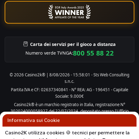
Carta dei servizi per il gioco a distanza
800 55 88 22
Numero verde TVNGA:
©
2026
Casino2k® |
8/08/2026 - 15:58:02
- Sts Web Consulting
s.n.c.
Partita IVA e CF: 02637340841 - N° REA: AG - 196451 - Capitale
Sociale: 9.000€
Casino2k® è un marchio registrato in Italia, registrazione N°
302024000058927 del 22/07/2024, depositato presso l'Ufficio
Italiano Brevetti e Marchi.
Informativa sui Cookie
Probabilità di vincita
consultabili sul sito ADM.
Casino2K utilizza cookies 🍪 tecnici per permettere la