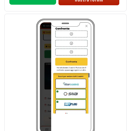
nostro forum