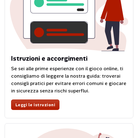
Istruzioni e accorgimenti
Se sei alle prime esperienze con il gioco online, ti
consigliamo di leggere la nostra guida: troverai
consigli pratici per evitare errori comuni e giocare
in sicurezza senza rischi superflui.
Leggi le istruzioni