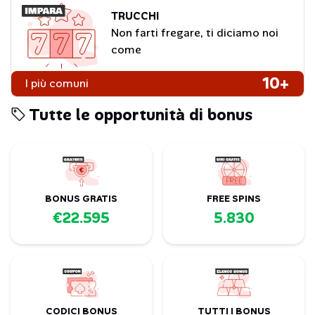
TRUCCHI
Non farti fregare, ti diciamo noi
come
10+
I più comuni
Tutte le opportunità di bonus
BONUS GRATIS
FREE SPINS
€22.595
5.830
CODICI BONUS
TUTTI I BONUS