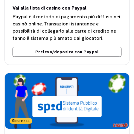
Vai alla lista di casino con Paypal
Paypal è il metodo di pagamento più diffuso nei
casinò online. Transazioni istantanee e
possibilità di collegarlo alle carte di credito ne
fanno il sistema più amato dai giocatori.
Preleva/deposita con Paypal
Sicurezza