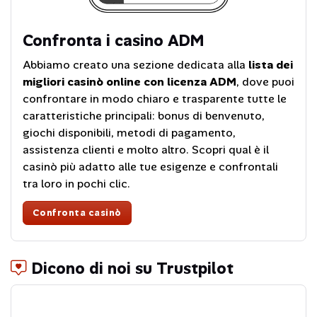
Confronta i casino ADM
Abbiamo creato una sezione dedicata alla
lista dei
migliori casinò online con licenza ADM
, dove puoi
confrontare in modo chiaro e trasparente tutte le
caratteristiche principali: bonus di benvenuto,
giochi disponibili, metodi di pagamento,
assistenza clienti e molto altro. Scopri qual è il
casinò più adatto alle tue esigenze e confrontali
tra loro in pochi clic.
Confronta casinò
Dicono di noi su Trustpilot