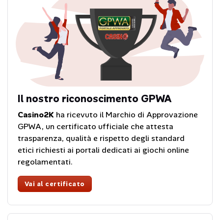
Il nostro riconoscimento GPWA
Casino2K
ha ricevuto il Marchio di Approvazione
GPWA, un certificato ufficiale che attesta
trasparenza, qualità e rispetto degli standard
etici richiesti ai portali dedicati ai giochi online
regolamentati.
Vai al certificato