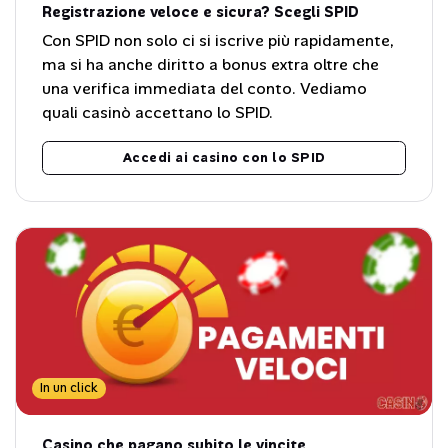
Registrazione veloce e sicura? Scegli SPID
Con SPID non solo ci si iscrive più rapidamente,
ma si ha anche diritto a bonus extra oltre che
una verifica immediata del conto. Vediamo
quali casinò accettano lo SPID.
Accedi ai casino con lo SPID
In un click
Casino che pagano subito le vincite