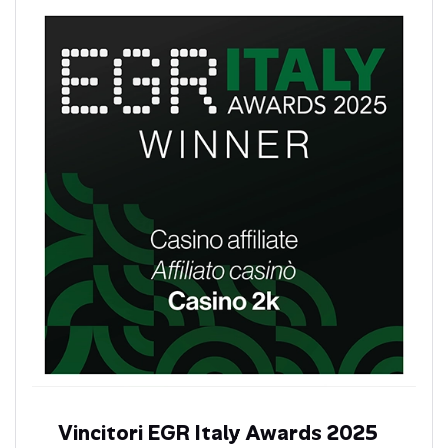
Vincitori EGR Italy Awards 2025