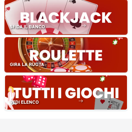
SFIDA IL BANCO
GIRA LA RUOTA
VEDI ELENCO