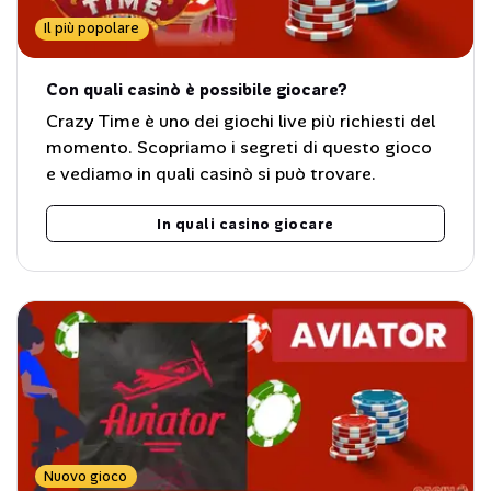
Il più popolare
Con quali casinò è possibile giocare?
Crazy Time è uno dei giochi live più richiesti del
momento. Scopriamo i segreti di questo gioco
e vediamo in quali casinò si può trovare.
In quali casino giocare
Nuovo gioco