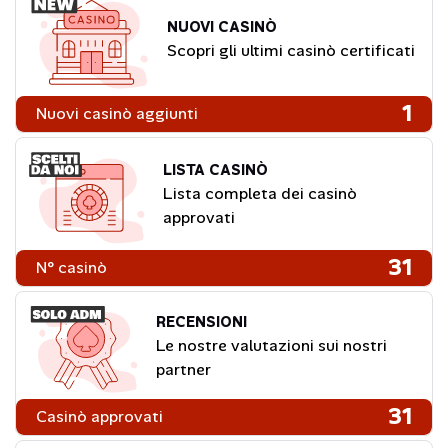
NUOVI CASINÒ
Scopri gli ultimi casinò certificati
1
Nuovi casinò aggiunti
LISTA CASINÒ
Lista completa dei casinò
approvati
31
N° casinò
RECENSIONI
Le nostre valutazioni sui nostri
partner
31
Casinò approvati