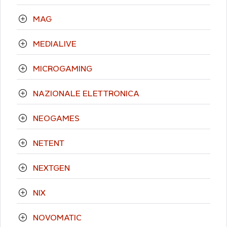
MAG
MEDIALIVE
MICROGAMING
NAZIONALE ELETTRONICA
NEOGAMES
NETENT
NEXTGEN
NIX
NOVOMATIC