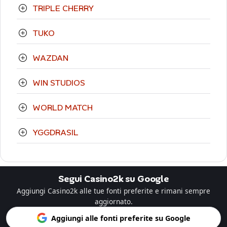
TRIPLE CHERRY
TUKO
WAZDAN
WIN STUDIOS
WORLD MATCH
YGGDRASIL
Segui Casino2k su Google
Aggiungi Casino2k alle tue fonti preferite e rimani sempre
aggiornato.
Aggiungi alle fonti preferite su Google