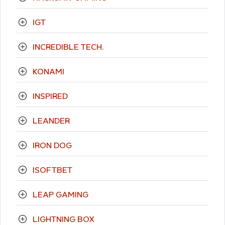
IGT
INCREDIBLE TECH.
KONAMI
INSPIRED
LEANDER
IRON DOG
ISOFTBET
LEAP GAMING
LIGHTNING BOX