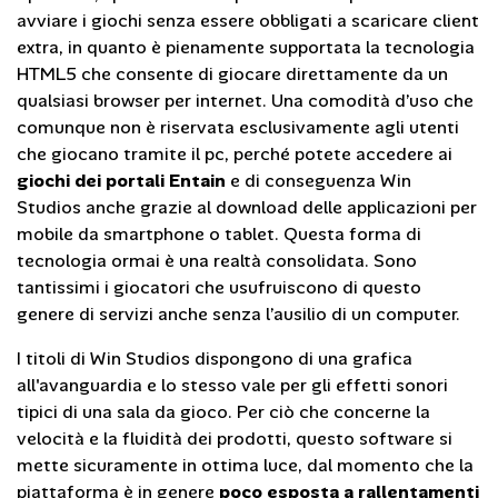
avviare i giochi senza essere obbligati a scaricare client
extra, in quanto è pienamente supportata la tecnologia
HTML5 che consente di
giocare direttamente da un
qualsiasi browser per internet
. Una comodità d’uso che
comunque non è riservata esclusivamente agli utenti
che giocano tramite il pc, perché potete accedere ai
giochi dei portali Entain
e di conseguenza Win
Studios anche grazie al download delle
applicazioni per
mobile da smartphone o tablet
. Questa forma di
tecnologia ormai è una realtà consolidata. Sono
tantissimi i giocatori che usufruiscono di questo
genere di servizi anche senza l’ausilio di un computer.
I titoli di Win Studios dispongono di una
grafica
all'avanguardia
e lo stesso vale per gli effetti sonori
tipici di una sala da gioco. Per ciò che concerne la
velocità e la fluidità dei prodotti, questo software si
mette sicuramente in ottima luce, dal momento che la
piattaforma è in genere
poco esposta a rallentamenti