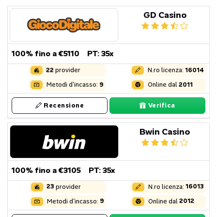
Novità
GD Casino
Valutazione
N.ro provider
100% fino a €5110
PT: 35x
N.ro metodi d'incasso
22
provider
N.ro licenza:
16014
Bonus più alto
Metodi d'incasso:
9
Online dal
2011
Recensione
Verifica
Bwin Casino
100% fino a €3105
PT: 35x
23
provider
N.ro licenza:
16013
Metodi d'incasso:
9
Online dal
2012