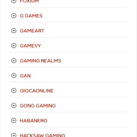
FOXIUM
G GAMES
GAMEART
GAMEVY
GAMING REALMS
GAN
GIOCAONLINE
GONG GAMING
HABANERO
HACKSAW GAMING