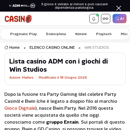
Il gioco è vietato ai minori e può causare
dipendenza patologica.
AI
Pragmatic Play
Endorphina
Netent
Playtech
Micr
Home
ELENCO CASINO ONLINE
WIN STUDIOS
Lista casino ADM con i giochi di
Win Studios
Autore:
Matteo
Modificato il 18 Giugno 2026
Dopo la fusione tra Party Gaming (del celebre Party
Casinò) e Bwin (che è legato a doppio filo al marchio
Gioco Digitale
), nasce Bwin.Party. Nel 2016 questa
società viene acquistata da quello che oggi
conosciamo come
gruppo Entain
. Sui portali di questo
gruppo,
Bwin
e
GD Casino
, si possono trovare le video