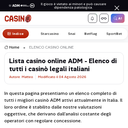
Il gioco è vietato ai minori e può causare
dipendenza patologica.
AI
Indice
Starcasino
Snai
Betflag
SportBet
Home
ELENCO CASINO ONLINE
Lista casino online ADM - Elenco di
tutti i casinò legali italiani
Autore:
Matteo
Modificato il 04 Agosto 2026
In questa pagina presentiamo un elenco completo di
tutti i migliori casinò ADM attivi attualmente in Italia. Il
loro ordine è stabilito dalle nostre valutazioni
oggettive, che derivano dall’analisi costante degli
operatori con regolare concessione.