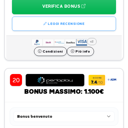
VERIFICA BONUS
LEGGI RECENSIONE
+2
Condizioni
Più info
SCORE
20
7.4
/10
BONUS MASSIMO: 1.100€
Bonus benvenuto