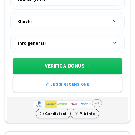
Giochi
Info generali
VERIFICA BONUS
LEGGI RECENSIONE
+3
Condizioni
Più info