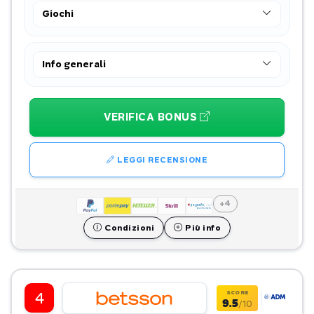
Giochi
Info generali
VERIFICA BONUS
LEGGI RECENSIONE
+4
Condizioni
Più info
SCORE
4
9.5
/10