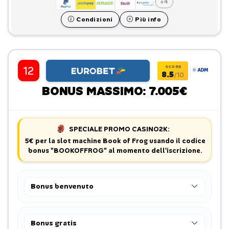
+4
Condizioni
Più info
SCORE
12
8.5
/10
BONUS MASSIMO: 7.005€
SPECIALE PROMO CASINO2K:
5€ per la slot machine Book of Frog usando il codice
bonus "BOOKOFFROG" al momento dell'iscrizione.
Bonus benvenuto
Bonus gratis