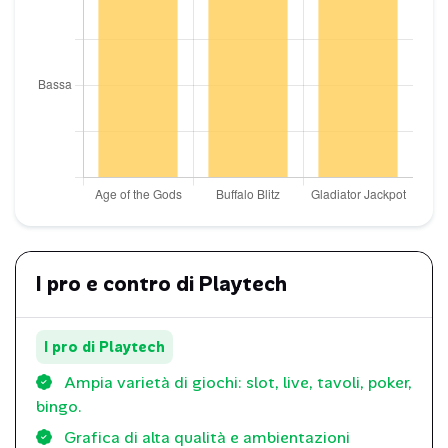
I pro e contro di Playtech
I pro di Playtech
Ampia varietà di giochi: slot, live, tavoli, poker,
bingo.
Grafica di alta qualità e ambientazioni