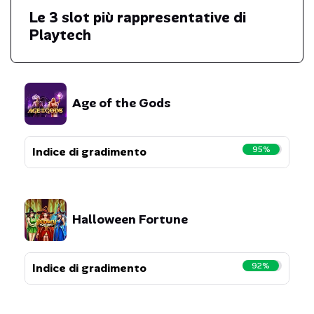
Le 3 slot più rappresentative di
Playtech
Age of the Gods
95%
Indice di gradimento
Halloween Fortune
92%
Indice di gradimento