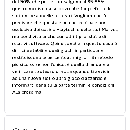
del 90%, che per le slot salgono al 95-98%,
questo motivo da se dovrebbe far preferire le
slot online a quelle terrestri. Vogliamo però
precisare che questa è una percentuale non
esclusiva dei casinò Playtech e delle slot Marvel,
ma condivisa anche con altri tipi di slot e di
relativi software. Quindi, anche in questo caso è
difficile stabilire quali giochi in particolare
restituiscono le percentuali migliori, il metodo
più sicuro, se non l’unico, è quello di andare a
verificare tu stesso di volta quando ti avvicini
ad una nuova slot o altro gioco d’azzardo e
informarti bene sulla parte termini e condizioni.
Alla prossima.