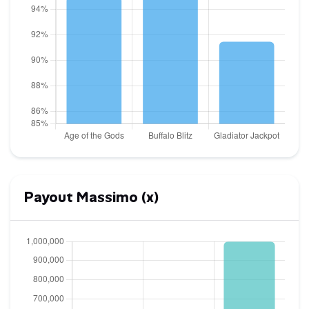
Payout Massimo (x)