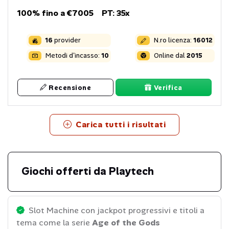
100% fino a €7005
PT: 35x
16
provider
N.ro licenza:
16012
Metodi d'incasso:
10
Online dal
2015
Recensione
Verifica
Carica tutti i risultati
Giochi offerti da Playtech
Slot Machine con jackpot progressivi e titoli a
tema come la serie
Age of the Gods