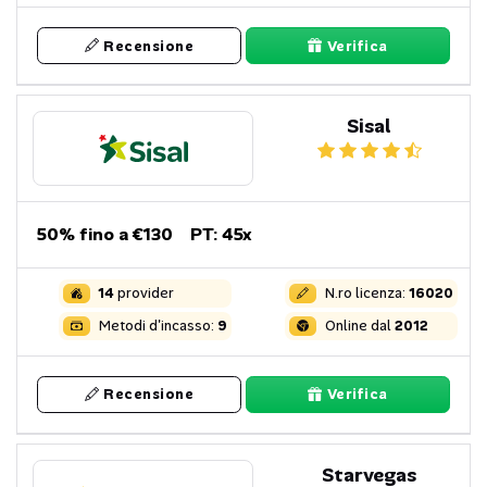
Recensione
Verifica
Sisal
50% fino a €130
PT: 45x
14
provider
N.ro licenza:
16020
Metodi d'incasso:
9
Online dal
2012
Recensione
Verifica
Starvegas