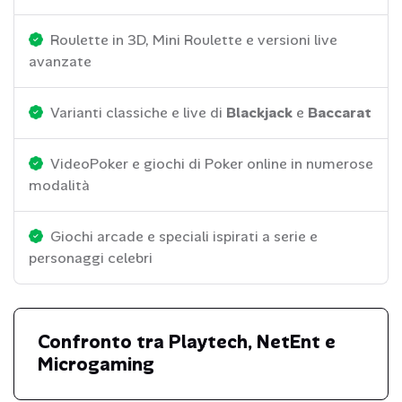
Roulette in 3D, Mini Roulette e versioni live
avanzate
Varianti classiche e live di
Blackjack
e
Baccarat
VideoPoker e giochi di Poker online in numerose
modalità
Giochi arcade e speciali ispirati a serie e
personaggi celebri
Confronto tra Playtech, NetEnt e
Microgaming