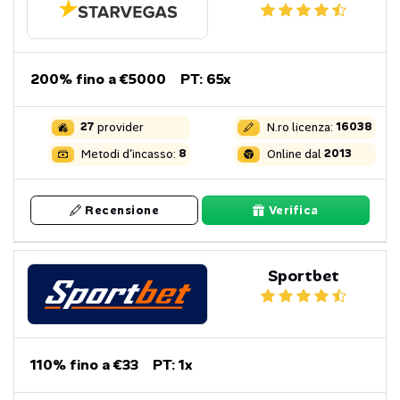
200% fino a €5000
PT: 65x
27
provider
N.ro licenza:
16038
Metodi d'incasso:
8
Online dal
2013
Recensione
Verifica
Sportbet
110% fino a €33
PT: 1x