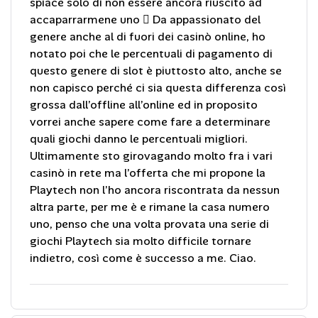
spiace solo di non essere ancora riuscito ad
accaparrarmene uno  Da appassionato del
genere anche al di fuori dei casinò online, ho
notato poi che le percentuali di pagamento di
questo genere di slot è piuttosto alto, anche se
non capisco perché ci sia questa differenza così
grossa dall’offline all’online ed in proposito
vorrei anche sapere come fare a determinare
quali giochi danno le percentuali migliori.
Ultimamente sto girovagando molto fra i vari
casinò in rete ma l’offerta che mi propone la
Playtech non l’ho ancora riscontrata da nessun
altra parte, per me è e rimane la casa numero
uno, penso che una volta provata una serie di
giochi Playtech sia molto difficile tornare
indietro, così come è successo a me. Ciao.