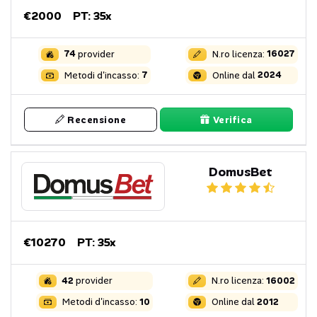
€2000
PT: 35x
74
provider
N.ro licenza:
16027
Metodi d'incasso:
7
Online dal
2024
Recensione
Verifica
DomusBet
€10270
PT: 35x
42
provider
N.ro licenza:
16002
Metodi d'incasso:
10
Online dal
2012