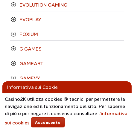
EVOLUTION GAMING
EVOPLAY
FOXIUM
G GAMES
GAMEART
GAMEVY
Informativa sui Cookie
GAMING REALMS
Casino2K utilizza cookies 🍪 tecnici per permettere la
navigazione ed il funzionamento del sito. Per saperne
GAN
di più o per negare il consenso consultare
l'informativa
GIOCAONLINE
sui cookies
Acconsento
Menu
Lista Casinò
Bonus
Giochi
Recensioni