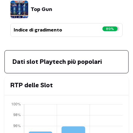
Top Gun
89%
Indice di gradimento
Dati slot Playtech più popolari
RTP delle Slot