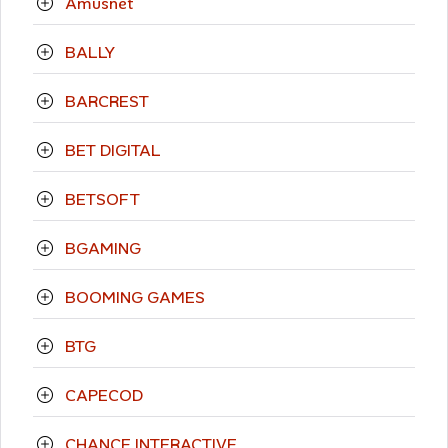
Amusnet
BALLY
BARCREST
BET DIGITAL
BETSOFT
BGAMING
BOOMING GAMES
BTG
CAPECOD
CHANCE INTERACTIVE