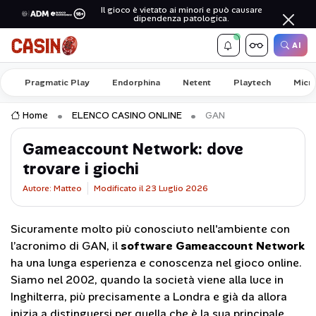
Il gioco è vietato ai minori e può causare
dipendenza patologica.
AI
Pragmatic Play
Endorphina
Netent
Playtech
Micr
Home
ELENCO CASINO ONLINE
GAN
Gameaccount Network: dove
trovare i giochi
Autore:
Matteo
Modificato il 23 Luglio 2026
Sicuramente molto più conosciuto nell'ambiente con
l’acronimo di GAN, il
software Gameaccount Network
ha una lunga esperienza e conoscenza nel gioco online.
Siamo nel 2002, quando la società viene alla luce in
Inghilterra, più precisamente a Londra e già da allora
inizia a distinguersi per quella che è la sua principale