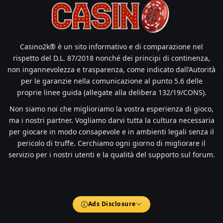
Casino2k® è un sito informativo e di comparazione nel
rispetto del D.L. 87/2018 nonché dei principi di continenza,
non ingannevolezza e trasparenza, come indicato dall’Autorità
per le garanzie nella comunicazione al punto 5.6 delle
proprie linee guida (allegate alla delibera 132/19/CONS).
Non siamo noi che miglioriamo la vostra esperienza di gioco,
ma i nostri partner. Vogliamo darvi tutta la cultura necessaria
per giocare in modo consapevole e in ambienti legali senza il
pericolo di truffe. Cerchiamo ogni giorno di migliorare il
servizio per i nostri utenti e la qualità del supporto sul forum.
Ads Disclosure