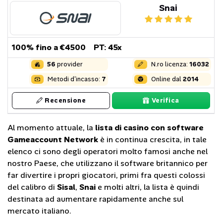
Snai
Valutazione
N.ro provider
100% fino a €4500
PT: 45x
N.ro metodi d'incasso
56
provider
N.ro licenza:
16032
Bonus più alto
Metodi d'incasso:
7
Online dal
2014
Recensione
Verifica
Al momento attuale, la
lista di casino con software
Gameaccount Network
è in continua crescita, in tale
elenco ci sono degli operatori molto famosi anche nel
nostro Paese, che utilizzano il software britannico per
far divertire i propri giocatori, primi fra questi colossi
del calibro di
Sisal
,
Snai
e molti altri, la lista è quindi
destinata ad aumentare rapidamente anche sul
mercato italiano.