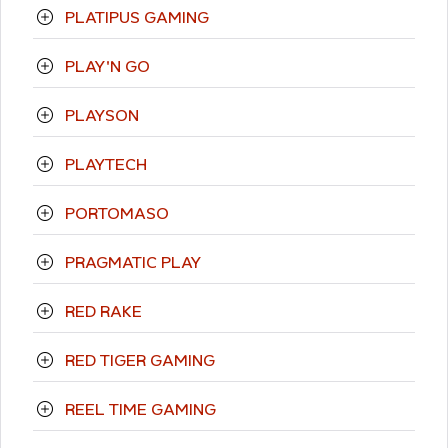
PLATIPUS GAMING
PLAY'N GO
PLAYSON
PLAYTECH
PORTOMASO
PRAGMATIC PLAY
RED RAKE
RED TIGER GAMING
REEL TIME GAMING