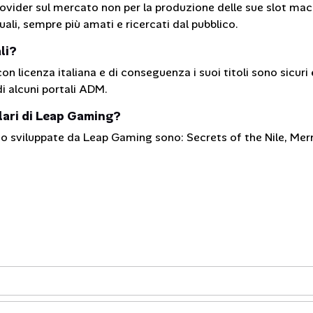
provider sul mercato non per la produzione delle sue slot mac
tuali, sempre più amati e ricercati dal pubblico.
li?
licenza italiana e di conseguenza i suoi titoli sono sicuri e 
di alcuni portali ADM.
olari di Leap Gaming?
o sviluppate da Leap Gaming sono: Secrets of the Nile, Merm