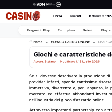
LISTA
NUOVI
BONUS SENZ
Pragmatic Play
Endorphina
Netent
Playte
Home
ELENCO CASINO ONLINE
LEAP G
Giochi e caratteristiche
Autore:
Stefano
Modificato il 13 Luglio 2026
Se si dovesse descrivere la produzione di
provider, infatti, spende tantissime risor
immersiva, divertente e, per l’appunto, la p
mercato ed effettua abbondanti investi
nell’industria del gioco d’azzardo online.
Attraverso importanti partnership con altre