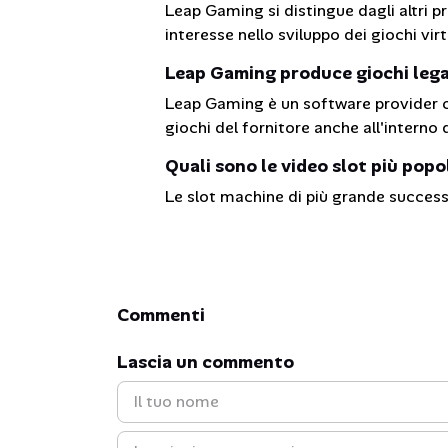
Leap Gaming si distingue dagli altri 
interesse nello sviluppo dei giochi vir
Leap Gaming produce giochi lega
Leap Gaming è un software provider con 
giochi del fornitore anche all'interno 
Quali sono le video slot più pop
Le slot machine di più grande success
Commenti
Lascia un commento