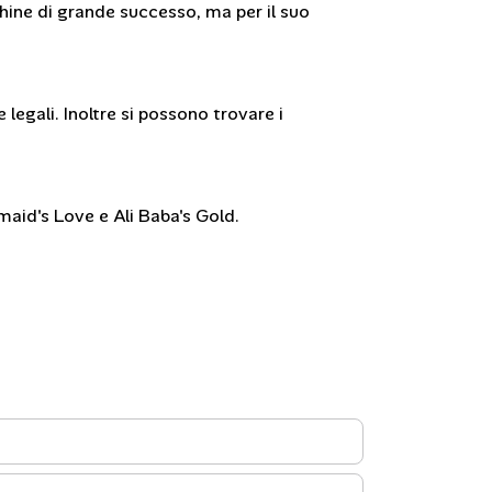
hine di grande successo, ma per il suo
legali. Inoltre si possono trovare i
aid's Love e Ali Baba's Gold.