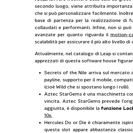
secondo luogo, viene attribuita importanza a
che si può personalizzare facilmente. Inoltr
base di partenza per la realizzazione di 
collaudati e performanti
. Infine, non si pu
avanzate per quanto riguarda il
motion-c
scalabilità per assicurare il più alto livello di
Attualmente, nel catalogo di Leap si contano d
apprezzati di questa software house figur
Secrets of the Nile arriva sul mercato 
payline
, supporto per il mobile, compati
(cioè Wild che si spostano lungo i rulli).
Aztec StarGems è una macchinetta con u
vincita. Aztec StarGems prevede l’orig
aggiunta, è disponibile la
funzione Loc
10x.
Hercules Do or Die è chiaramente ispira
questa slot appare abbastanza classic