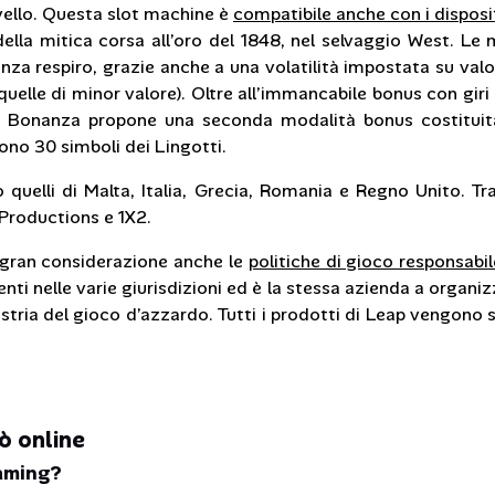
vello. Questa slot machine è
compatibile anche con i disposi
lla mitica corsa all’oro del 1848, nel
selvaggio West
. Le 
a respiro, grazie anche a una volatilità impostata su valori 
elle di minor valore). Oltre all’immancabile bonus con giri 
d Bonanza propone una seconda modalità bonus costituit
no 30 simboli dei Lingotti.
 quelli di Malta, Italia, Grecia, Romania e Regno Unito. Tr
Productions e 1X2.
n gran considerazione anche le
politiche di gioco responsabil
ti nelle varie giurisdizioni ed è la stessa azienda a organiz
dustria del gioco d’azzardo. Tutti i prodotti di Leap vengono
ò online
Gaming?