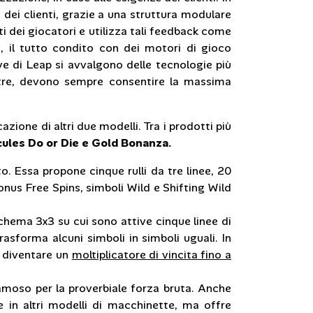
 dei clienti, grazie a una struttura modulare
i dei giocatori e utilizza tali feedback come
e, il tutto condito con dei
motori di gioco
ive di Leap si avvalgono delle tecnologie più
noltre, devono sempre consentire la massima
azione di altri due modelli. Tra i prodotti più
ules Do or Die e Gold Bonanza.
tto. Essa propone
cinque rulli da tre linee, 20
Bonus Free Spins, simboli Wild e Shifting Wild
hema 3x3 su cui sono attive cinque linee di
sforma alcuni simboli in simboli uguali. In
 diventare un
moltiplicatore di vincita fino a
famoso per la proverbiale forza bruta. Anche
 in altri modelli di macchinette, ma offre