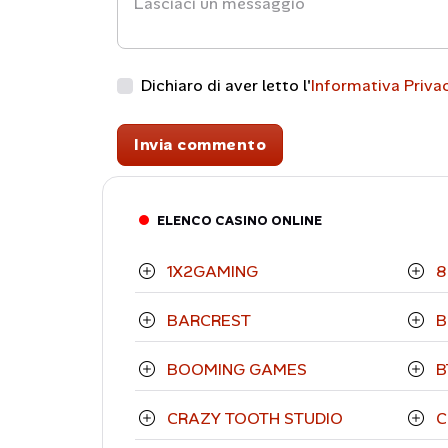
Dichiaro di aver letto l'
Informativa Priva
Invia commento
ELENCO CASINO ONLINE
1X2GAMING
8
BARCREST
B
BOOMING GAMES
B
CRAZY TOOTH STUDIO
C