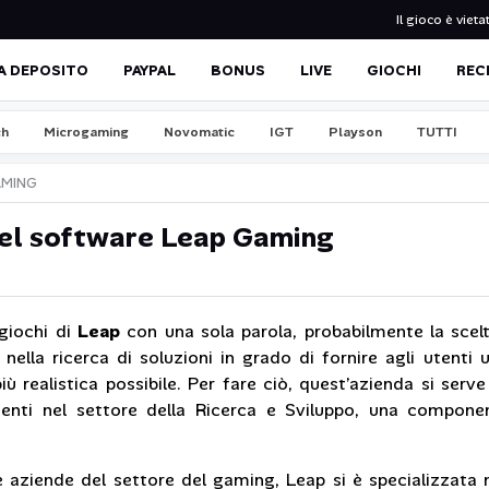
Il gioco è viet
A DEPOSITO
PAYPAL
BONUS
LIVE
GIOCHI
REC
ch
Microgaming
Novomatic
IGT
Playson
TUTTI
AMING
 del software Leap Gaming
 giochi di
Leap
con una sola parola, probabilmente la scel
se nella ricerca di soluzioni in grado di fornire agli uten
iù realistica possibile. Per fare ciò, quest’azienda si serv
menti
nel settore della Ricerca e Sviluppo,
una component
 aziende del settore del gaming, Leap si è specializzata n