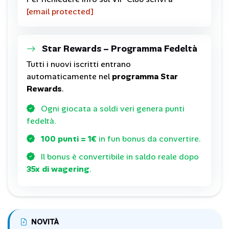
[email protected]
Star Rewards – Programma Fedeltà
Tutti i nuovi iscritti entrano
automaticamente nel
programma Star
Rewards
.
Ogni giocata a soldi veri genera punti
fedeltà.
100 punti = 1€
in fun bonus da convertire.
Il bonus è convertibile in saldo reale dopo
35x di wagering
.
NOVITÀ