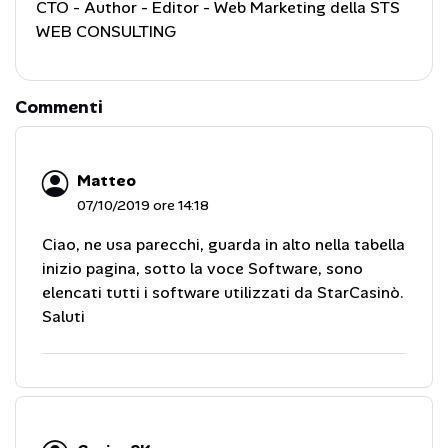
CTO - Author - Editor - Web Marketing della STS
WEB CONSULTING
Commenti
Matteo
07/10/2019 ore 14:18
Ciao, ne usa parecchi, guarda in alto nella tabella
inizio pagina, sotto la voce Software, sono
elencati tutti i software utilizzati da StarCasinò.
Saluti