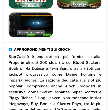
Videopoker
Baccarat
Gioco del mese
APPROFONDIMENTI SUI GIOCHI
StarCasinò è uno dei siti più forniti in Italia.
Propone oltre 8.000 slot, tra cui Blood Suckers,
Book of Ra Deluxe e Twin Spin, oltre a titoli con
jackpot progressivo come Divine Fortune e
Imperial Riches. La sezione dedicata alle slot più
popolari comprende anche giochi proposti in
esclusiva, come Sweet Bonanza Super Scatter e
Piggy Riches 3 Hog Heaven. Non mancano le slot
Megaways, Buy Bonus e Cluster Pays, tra le più
innovative del mercato. L’offerta presenta anche