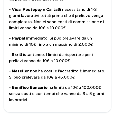
-
Visa
,
Postepay
e
CartaSi
necessitano di 1-3
giorni lavorativi totali prima che il prelievo venga
completato. Non ci sono costi di commissione e i
limiti vanno da 10€ a 10.000€
-
Paypal
immediato. Si può prelevare da un
minimo di 10€ fino a un massimo di 2.000€
-
Skrill
istantaneo. I limiti da rispettare per i
prelievi vanno da 10€ a 10.000€
-
Neteller
non ha costi e l'accredito è immediato.
Si può prelevare da 10€ a 45.000€
-
Bonifico Bancario
ha limiti da 10€ a 100.000€
senza costi e con tempi che vanno da 3 a 5 giorni
lavorativi.