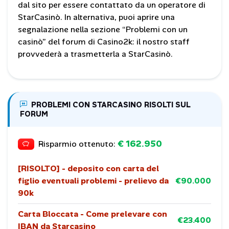
dal sito per essere contattato da un operatore di
StarCasinò. In alternativa, puoi aprire una
segnalazione nella sezione “Problemi con un
casinò” del forum di Casino2k: il nostro staff
provvederà a trasmetterla a StarCasinò.
PROBLEMI CON STARCASINO RISOLTI SUL
FORUM
€ 162.950
Risparmio ottenuto:
[RISOLTO] - deposito con carta del
figlio eventuali problemi - prelievo da
€90.000
90k
Carta Bloccata - Come prelevare con
€23.400
IBAN da Starcasino