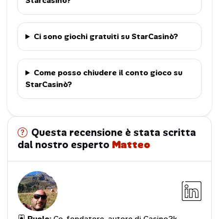
Starcasino?
Ci sono giochi gratuiti su StarCasinò?
Come posso chiudere il conto gioco su
StarCasinò?
Questa recensione è stata scritta
dal nostro esperto
Matteo
Ruolo:
Co-fondatore, autore di Casino2k.