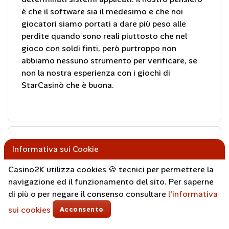
è che il software sia il medesimo e che noi
giocatori siamo portati a dare più peso alle
perdite quando sono reali piuttosto che nel
gioco con soldi finti, però purtroppo non
abbiamo nessuno strumento per verificare, se
non la nostra esperienza con i giochi di
StarCasinò che è buona.
Informativa sui Cookie
mario
13/10/2016 ore 09:33
Casino2K utilizza cookies 🍪 tecnici per permettere la
navigazione ed il funzionamento del sito. Per saperne
Ciao....sto testando la roulette di Star Casinò
di più o per negare il consenso consultare
l'informativa
con un conto demo e gioco 10 cent.a puntata
sui cookies
Acconsento
...devo dire che i risultati sono molto buoni.La
Menu
Lista Casinò
Bonus
Giochi
Recensioni
domanda.....non è che il sistema ti fa vincere in