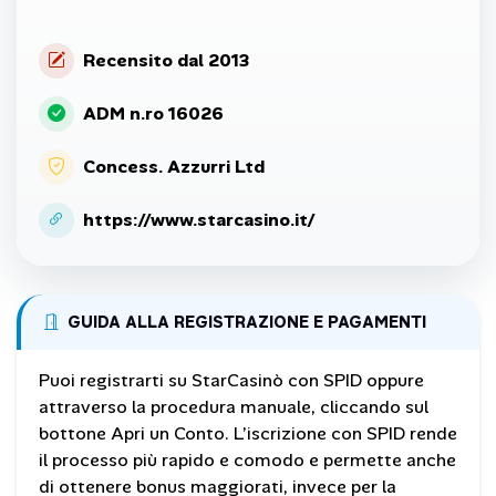
Recensito dal 2013
ADM n.ro 16026
Concess. Azzurri Ltd
https://www.starcasino.it/
GUIDA ALLA REGISTRAZIONE E PAGAMENTI
Puoi registrarti su StarCasinò con SPID oppure
attraverso la procedura manuale, cliccando sul
bottone Apri un Conto. L’iscrizione con SPID rende
il processo più rapido e comodo e permette anche
di ottenere bonus maggiorati, invece per la