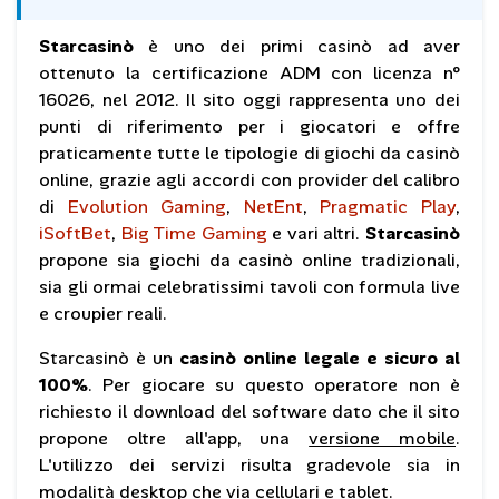
Starcasinò
è uno dei primi casinò ad aver
ottenuto la certificazione ADM con licenza n°
16026, nel 2012. Il sito oggi rappresenta uno dei
punti di riferimento per i giocatori e offre
praticamente tutte le tipologie di giochi da casinò
online, grazie agli accordi con provider del calibro
di
Evolution Gaming
,
NetEnt
,
Pragmatic Play
,
iSoftBet
,
Big Time Gaming
e vari altri.
Starcasinò
propone sia
giochi da casinò online tradizionali
,
sia gli ormai celebratissimi tavoli con formula live
e croupier reali.
Starcasinò è un
casinò online legale e sicuro al
100%
. Per giocare su questo operatore non è
richiesto il download del software dato che il sito
propone oltre all'app, una
versione mobile
.
L'utilizzo dei servizi risulta gradevole sia in
modalità desktop che via cellulari e tablet.