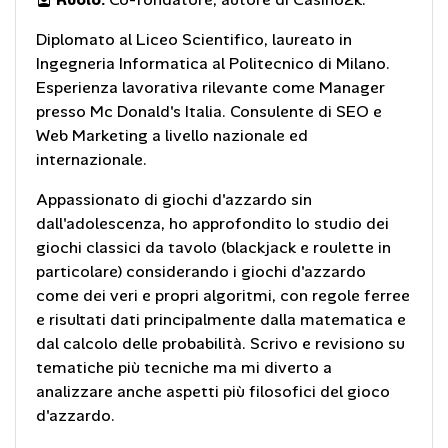
Diplomato al Liceo Scientifico, laureato in
Ingegneria Informatica al Politecnico di Milano.
Esperienza lavorativa rilevante come Manager
presso Mc Donald's Italia. Consulente di SEO e
Web Marketing a livello nazionale ed
internazionale.
Appassionato di giochi d'azzardo sin
dall'adolescenza, ho approfondito lo studio dei
giochi classici da tavolo (blackjack e roulette in
particolare) considerando i giochi d'azzardo
come dei veri e propri algoritmi, con regole ferree
e risultati dati principalmente dalla matematica e
dal calcolo delle probabilità. Scrivo e revisiono su
tematiche più tecniche ma mi diverto a
analizzare anche aspetti più filosofici del gioco
d'azzardo.