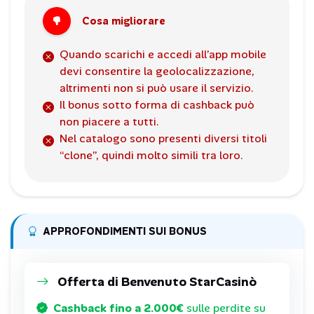
Cosa migliorare
Quando scarichi e accedi all’app mobile
devi consentire la geolocalizzazione,
altrimenti non si può usare il servizio.
Il bonus sotto forma di cashback può
non piacere a tutti.
Nel catalogo sono presenti diversi titoli
“clone”, quindi molto simili tra loro.
APPROFONDIMENTI SUI BONUS
Offerta di Benvenuto StarCasinò
Cashback fino a 2.000€
sulle perdite su