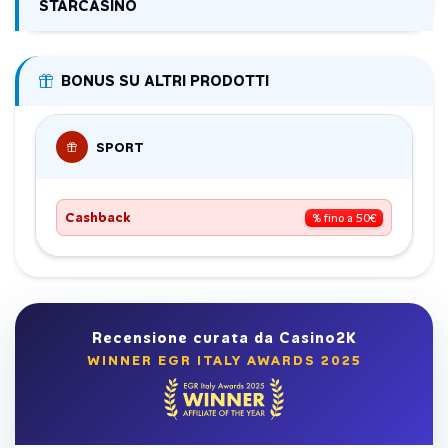
STARCASINO
BONUS SU ALTRI PRODOTTI
SPORT
Cashback
% fino a 50€
Recensione curata da Casino2K
WINNER EGR ITALY AWARDS 2025