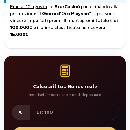
Fino al 10 agosto
su
StarCasinò
partecipando alla
promozione "
I Giorni d'Oro Playson
" si possono
vincere importati premi. Il montepremi totale è di
100.000€
e il primo classificato ne riceverà
15.000€
.
Calcola il tuo Bonus reale
Inserisci l'importo che intendi depositare
€