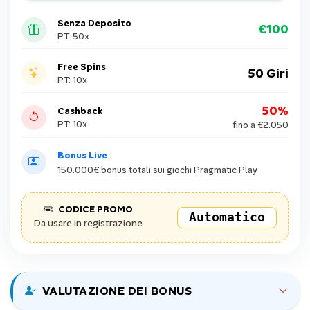
Senza Deposito
€100
PT
: 50x
Free Spins
50 Giri
PT
: 10x
50%
Cashback
PT
: 10x
fino a €2.050
Bonus Live
150.000€ bonus totali sui giochi Pragmatic Play
CODICE PROMO
Automatico
Da usare in registrazione
VALUTAZIONE DEI BONUS