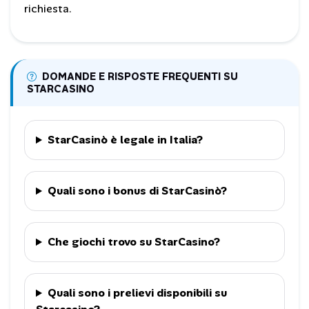
richiesta.
DOMANDE E RISPOSTE FREQUENTI SU
STARCASINO
StarCasinò è legale in Italia?
Quali sono i bonus di StarCasinò?
Che giochi trovo su StarCasino?
Quali sono i prelievi disponibili su