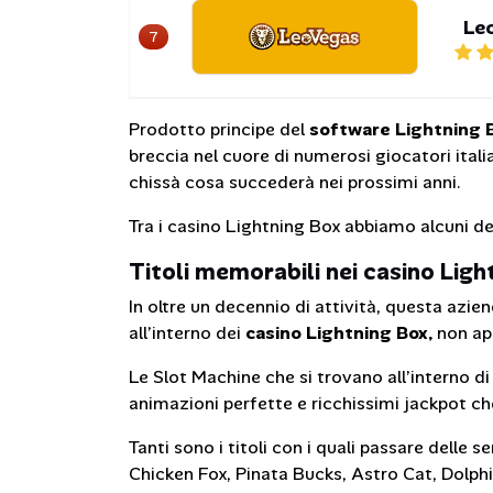
Le
7
Prodotto principe del
software Lightning 
breccia nel cuore di numerosi giocatori itali
chissà cosa succederà nei prossimi anni.
Tra i casino Lightning Box abbiamo alcuni dei 
Titoli memorabili nei casino Ligh
In oltre un decennio di attività, questa azien
all’interno dei
casino Lightning Box,
non ap
Le Slot Machine che si trovano all’interno d
animazioni perfette e ricchissimi jackpot che
Tanti sono i titoli con i quali passare delle 
Chicken Fox
,
Pinata Bucks
,
Astro Cat, Dolphi