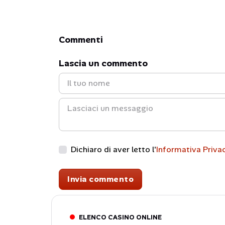
Commenti
Lascia un commento
Dichiaro di aver letto l'
Informativa Priva
Invia commento
ELENCO CASINO ONLINE