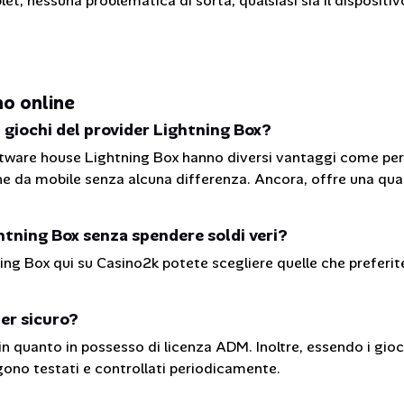
et, nessuna problematica di sorta, qualsiasi sia il dispositivo
no online
ei giochi del provider Lightning Box?
oftware house Lightning Box hanno diversi vantaggi come pe
he da mobile senza alcuna differenza. Ancora, offre una qua
ightning Box senza spendere soldi veri?
htning Box qui su Casino2k potete scegliere quelle che prefer
er sicuro?
 quanto in possesso di licenza ADM. Inoltre, essendo i giochi
ngono testati e controllati periodicamente.