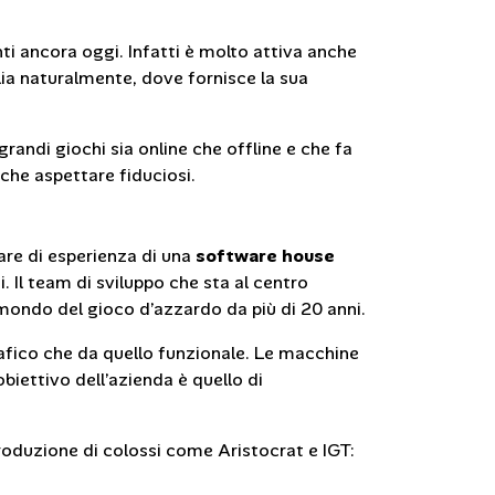
ti ancora oggi. Infatti è molto attiva anche
lia naturalmente, dove fornisce la sua
randi giochi sia online che offline e che fa
 che aspettare fiduciosi.
are di esperienza di una
software house
 Il team di sviluppo che sta al centro
 mondo del gioco d’azzardo da più di 20 anni.
rafico che da quello funzionale. Le macchine
obiettivo dell’azienda è quello di
a produzione di colossi come
Aristocrat
e IGT: