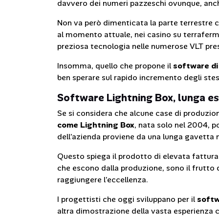
davvero dei numeri pazzeschi ovunque, anche
Non va però dimenticata la parte terrestre c
al momento attuale, nei casino su terraferma
preziosa tecnologia nelle numerose VLT pres
Insomma, quello che propone il
software di
ben sperare sul rapido incremento degli stess
Software Lightning Box, lunga es
Se si considera che alcune case di produzion
come Lightning Box
,
nata solo nel 2004, po
dell’azienda proviene da una lunga gavetta n
Questo spiega il prodotto di elevata fattura
che escono dalla produzione, sono il frutto di
raggiungere l’eccellenza.
I progettisti che oggi sviluppano per il
softw
altra dimostrazione della vasta esperienza c