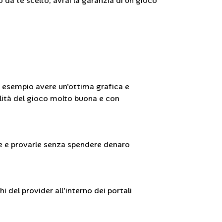
 da te scelto, avrai la garanzia di un gioco
r esempio avere un'ottima grafica e
lità del gioco molto buona e con
ite e provarle senza spendere denaro
 del provider all'interno dei portali