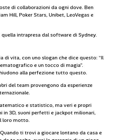
oste di collaborazioni da ogni dove. Ben
iam Hill, Poker Stars, Unibet, LeoVegas
e
a quella intrapresa dal software di Sydney.
fia di vita, con uno slogan che dice questo:
“Il
nematografico e un tocco di magia”.
chiudono alla perfezione tutto questo.
embri del team provengono da esperienze
nternazionale.
atematico e statistico, ma veri e propri
in 3D, suoni perfetti e jackpot milionari,
l loro motto.
 Quando ti trovi a giocare lontano da casa e