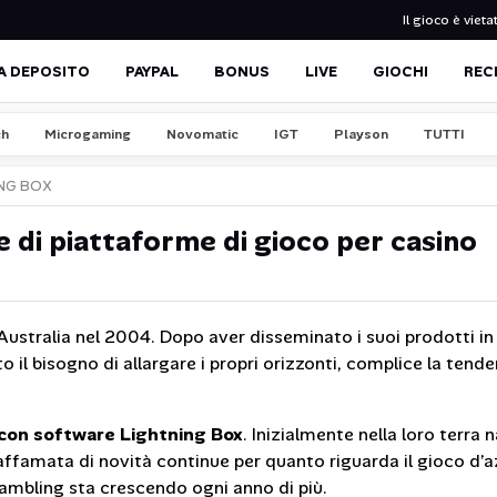
Il gioco è viet
A DEPOSITO
PAYPAL
BONUS
LIVE
GIOCHI
REC
ch
Microgaming
Novomatic
IGT
Playson
TUTTI
ING BOX
 di piattaforme di gioco per casino
 Australia nel 2004. Dopo aver disseminato i suoi prodotti in
 il bisogno di allargare i propri orizzonti, complice la tend
 con software Lightning Box
.
Inizialmente nella loro terra 
famata di novità continue per quanto riguarda il gioco d’azz
 gambling sta crescendo ogni anno di più.