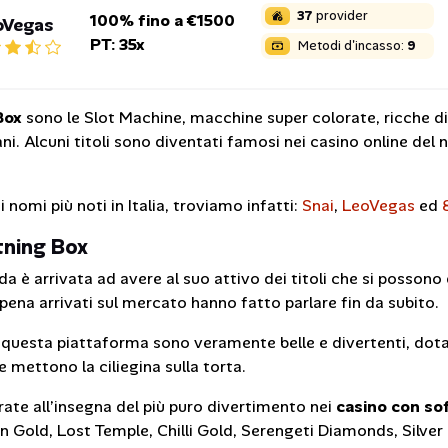
37
provider
100% fino a €1500
oVegas
PT: 35x
Metodi d'incasso:
9
Box
sono le Slot Machine, macchine super colorate, ricche d
ani. Alcuni titoli sono diventati famosi nei casino online del
nomi più noti in Italia, troviamo infatti:
Snai
,
LeoVegas
ed
tning Box
da è arrivata ad avere al suo attivo dei titoli che si possono
pena arrivati sul mercato hanno fatto parlare fin da subito.
i questa piattaforma sono veramente belle e divertenti, dotat
 mettono la ciliegina sulla torta.
serate all’insegna del più puro divertimento nei
casino con so
n Gold, Lost Temple, Chilli Gold, Serengeti Diamonds, Silve