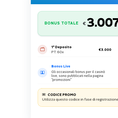
3.00
€
BONUS TOTALE
1° Deposito
€3.000
PT
: 60x
Bonus Live
Gli occasionali bonus per il casinò
live, sono pubblicati nella pagina
"promozioni"
CODICE PROMO
Utilizza questo codice in fase di registrazion