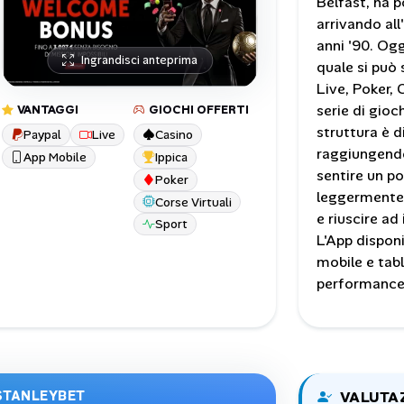
Belfast, ha 
arrivando all
anni '90. Ogg
Ingrandisci anteprima
quale si può
Live, Poker, 
serie di gioc
VANTAGGI
GIOCHI OFFERTI
struttura è 
Paypal
Live
Casino
raggiungendo 
App Mobile
Ippica
sentire un p
Poker
leggermente 
Corse Virtuali
e riuscire ad
Sport
L'App dispon
mobile e tab
performance
 STANLEYBET
VALUTA