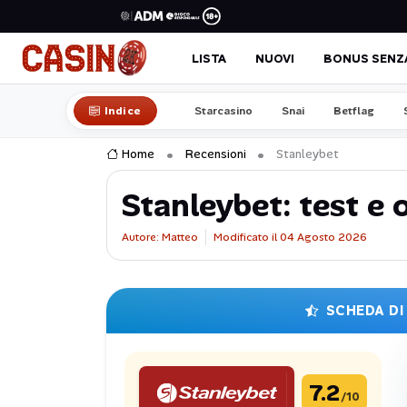
LISTA
NUOVI
BONUS SENZ
Indice
Starcasino
Snai
Betflag
Home
Recensioni
Stanleybet
Stanleybet: test e 
Autore:
Matteo
Modificato il 04 Agosto 2026
SCHEDA DI
7.2
/10