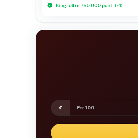
King: oltre 750.000 punti (x4)
€