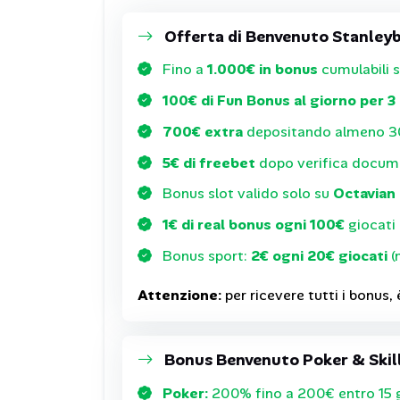
Offerta di Benvenuto Stanley
Fino a
1.000€ in bonus
cumulabili s
100€ di Fun Bonus al giorno per 3 
700€ extra
depositando almeno 3
5€ di freebet
dopo verifica docum
Bonus slot valido solo su
Octavian
1€ di real bonus ogni 100€
giocati
Bonus sport:
2€ ogni 20€ giocati
(
Attenzione:
per ricevere tutti i bonus,
Bonus Benvenuto Poker & Skil
Poker:
200% fino a 200€ entro 15 