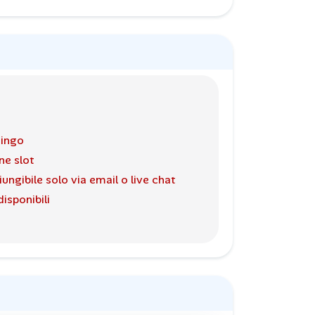
Bingo
one slot
ungibile solo via email o live chat
isponibili