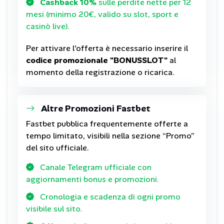
Cashback 10%
sulle perdite nette per 12
mesi (minimo 20€, valido su slot, sport e
casinò live).
Per attivare l'offerta è necessario inserire il
codice promozionale "BONUSSLOT"
al
momento della registrazione o ricarica.
Altre Promozioni Fastbet
Fastbet pubblica frequentemente offerte a
tempo limitato, visibili nella sezione “Promo”
del sito ufficiale.
Canale Telegram ufficiale con
aggiornamenti bonus e promozioni.
Cronologia e scadenza di ogni promo
visibile sul sito.