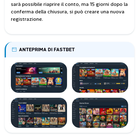
sarà possibile riaprire il conto, ma 15 giorni dopo la
conferma della chiusura, si può creare una nuova
registrazione.
ANTEPRIMA DI FASTBET