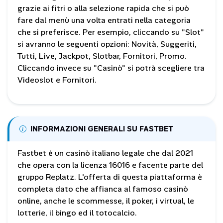
grazie ai fitri o alla selezione rapida che si può
fare dal menù una volta entrati nella categoria
che si preferisce. Per esempio, cliccando su "Slot"
si avranno le seguenti opzioni: Novità, Suggeriti,
Tutti, Live, Jackpot, Slotbar, Fornitori, Promo.
Cliccando invece su "Casinò" si potrà scegliere tra
Videoslot e Fornitori.
INFORMAZIONI GENERALI SU FASTBET
Fastbet è un casinò italiano legale che dal 2021
che opera con la licenza 16016 e facente parte del
gruppo
Replatz.
L'offerta di questa piattaforma è
completa dato che affianca al famoso casinò
online, anche le scommesse, il poker, i virtual, le
lotterie, il bingo ed il totocalcio.