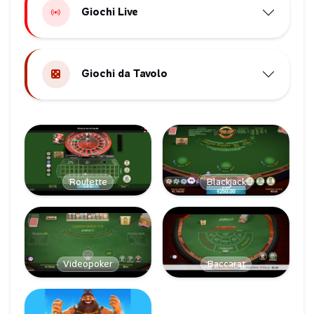
Giochi Live
Giochi da Tavolo
Roulette
Blackjack
Videopoker
Baccarat