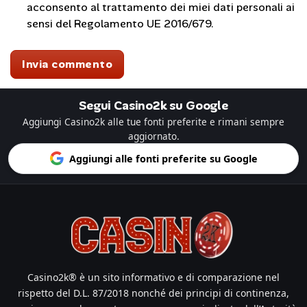
acconsento al trattamento dei miei dati personali ai
sensi del Regolamento UE 2016/679.
Invia commento
Segui Casino2k su Google
Aggiungi Casino2k alle tue fonti preferite e rimani sempre
aggiornato.
Aggiungi alle fonti preferite su Google
Casino2k® è un sito informativo e di comparazione nel
rispetto del D.L. 87/2018 nonché dei principi di continenza,