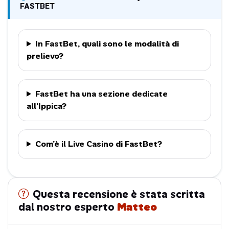
FASTBET
In FastBet, quali sono le modalità di
prelievo?
FastBet ha una sezione dedicate
all’Ippica?
Com’è il Live Casino di FastBet?
Questa recensione è stata scritta
dal nostro esperto
Matteo