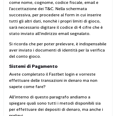
come nome, cognome, codice fiscale, email e
l'accettazione dei T&C. Nella schermata
successiva, per procedere al form in cui inserire
tutti gli altri dati, nonchè i propri limiti di gioco,
sarà necessario digitare il codice di 4 cifre che è
stato inviato all'indirizzo email segnalato.
Si ricorda che per poter prelevare, è indispensabile
aver inviato i documenti di identità per la verifica
del conto gioco.
Sistemi di Pagamento
Avete completato il
Fastbet login
e vorreste
effettuare delle transazioni in denaro ma non
sapete come fare?
All'interno di questo paragrafo andiamo a
spiegare quali sono tutti i metodi disponibili sia
per effettuare dei depositi di denaro, ma anche i
prelievi.