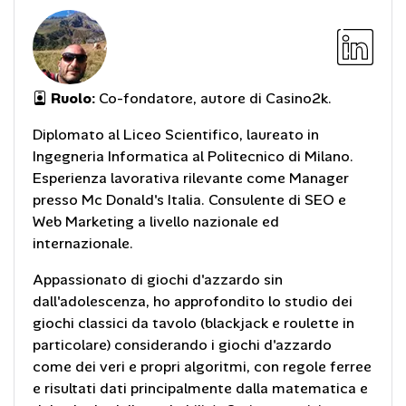
Ruolo:
Co-fondatore, autore di Casino2k.
Diplomato al Liceo Scientifico, laureato in
Ingegneria Informatica al Politecnico di Milano.
Esperienza lavorativa rilevante come Manager
presso Mc Donald's Italia. Consulente di SEO e
Web Marketing a livello nazionale ed
internazionale.
Appassionato di giochi d'azzardo sin
dall'adolescenza, ho approfondito lo studio dei
giochi classici da tavolo (blackjack e roulette in
particolare) considerando i giochi d'azzardo
come dei veri e propri algoritmi, con regole ferree
e risultati dati principalmente dalla matematica e