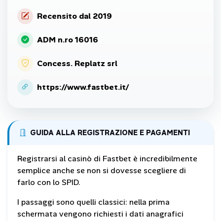
Recensito dal 2019
ADM n.ro 16016
Concess. Replatz srl
https://www.fastbet.it/
GUIDA ALLA REGISTRAZIONE E PAGAMENTI
Registrarsi al casinò di Fastbet è incredibilmente
semplice anche se non si dovesse scegliere di
farlo con lo SPID.
I passaggi sono quelli classici: nella prima
schermata vengono richiesti i dati anagrafici