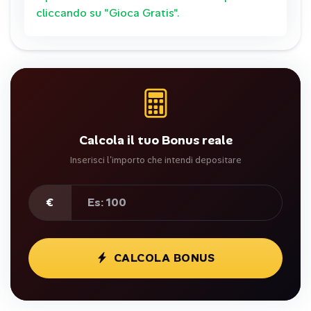
cliccando su "Gioca Gratis".
Calcola il tuo Bonus reale
Inserisci l'importo che intendi depositare
€
CALCOLA BONUS