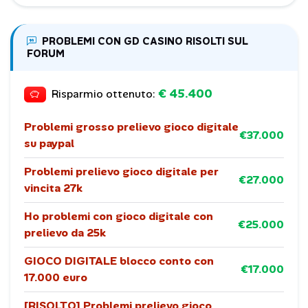
PROBLEMI CON GD CASINO RISOLTI SUL
FORUM
€ 45.400
Risparmio ottenuto:
Problemi grosso prelievo gioco digitale
€37.000
su paypal
Problemi prelievo gioco digitale per
€27.000
vincita 27k
Ho problemi con gioco digitale con
€25.000
prelievo da 25k
GIOCO DIGITALE blocco conto con
€17.000
17.000 euro
[RISOLTO] Problemi prelievo gioco