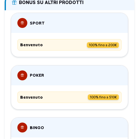
BONUS SU ALTRI PRODOTTI
SPORT
Benvenuto
100% fino a 200€
POKER
Benvenuto
100% fino a 510€
BINGO