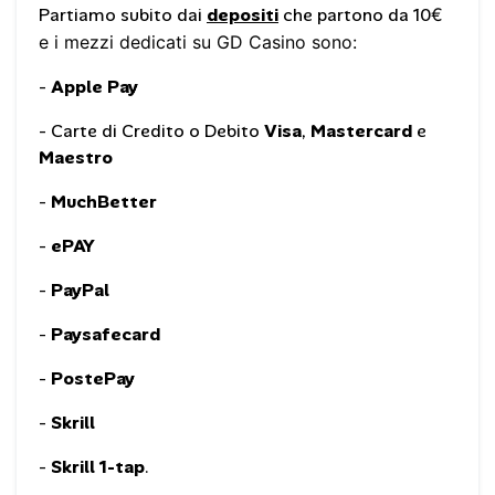
Partiamo subito dai
depositi
che partono da 10
€
e i mezzi dedicati su GD Casino sono:
-
Apple Pay
- Carte di Credito o Debito
Visa
,
Mastercard
e
Maestro
-
MuchBetter
-
ePAY
-
PayPal
-
Paysafecard
-
PostePay
-
Skrill
-
Skrill 1-tap
.