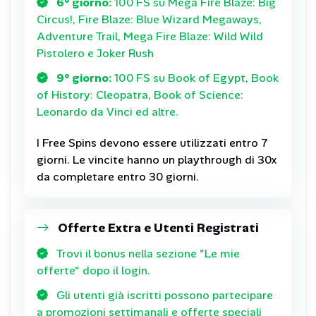
6° giorno:
100 FS su Mega Fire Blaze: Big
Circus!, Fire Blaze: Blue Wizard Megaways,
Adventure Trail, Mega Fire Blaze: Wild Wild
Pistolero e Joker Rush
9° giorno:
100 FS su Book of Egypt, Book
of History: Cleopatra, Book of Science:
Leonardo da Vinci ed altre.
I Free Spins devono essere utilizzati entro 7
giorni. Le vincite hanno un playthrough di 30x
da completare entro 30 giorni.
Offerte Extra e Utenti Registrati
Trovi il bonus nella sezione "Le mie
offerte" dopo il login.
Gli utenti già iscritti possono partecipare
a promozioni settimanali e offerte speciali