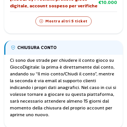
€10.000
digitale, account sospeso per verifiche
Mostra altri 5 ticket
CHIUSURA CONTO
Ci sono due strade per chiudere il conto gioco su
GiocoDigitale: la prima è direttamente dal conto,
andando su “Il mio conto/Chiudi il conto”, mentre
la seconda è via email al supporto clienti
indicando i propri dati anagrafici. Nel caso in cui si
volesse tornare a giocare su questa piattaforma,
sarà necessario attendere almeno 15 giorni dal
momento della chiusura del proprio account per
aprirne uno nuovo.