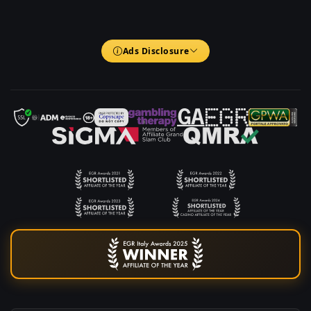
Ads Disclosure