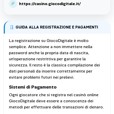
https://casino.giocodigitale.it/
GUIDA ALLA REGISTRAZIONE E PAGAMENTI
La registrazione su GiocoDigitale è molto
semplice. Attenzione a non immettere nella
password anche la propria data di nascita,
un'operazione restrittiva per garantire la
sicurezza. Il resto è la classica compilazione dei
dati personali da inserire correttamente per
evitare problemi futuri nei prelievi.
Sistemi di Pagamento
Ogni giocatore che si registra nel casinò online
GiocoDigitale deve essere a conoscenza dei
metodi per effettuare delle transazioni di denaro.