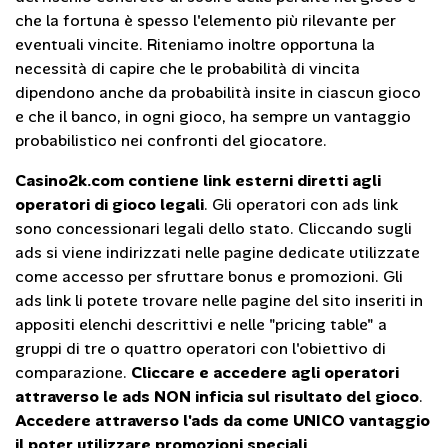
che la fortuna è spesso l'elemento più rilevante per
eventuali vincite. Riteniamo inoltre opportuna la
necessità di capire che le probabilità di vincita
dipendono anche da probabilità insite in ciascun gioco
e che il banco, in ogni gioco, ha sempre un vantaggio
probabilistico nei confronti del giocatore.
Casino2k.com contiene link esterni diretti agli
operatori di gioco legali
. Gli operatori con ads link
sono concessionari legali dello stato. Cliccando sugli
ads si viene indirizzati nelle pagine dedicate utilizzate
come accesso per sfruttare bonus e promozioni. Gli
ads link li potete trovare nelle pagine del sito inseriti in
appositi elenchi descrittivi e nelle "pricing table" a
gruppi di tre o quattro operatori con l'obiettivo di
comparazione.
Cliccare e accedere agli operatori
attraverso le ads NON inficia sul risultato del gioco
.
Accedere attraverso l'ads da come UNICO vantaggio
il poter utilizzare promozioni speciali.