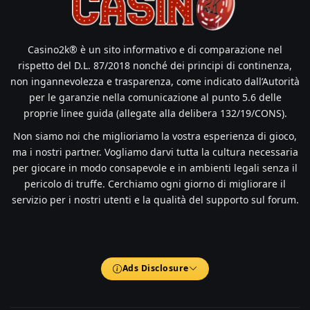
Casino2k® è un sito informativo e di comparazione nel
rispetto del D.L. 87/2018 nonché dei principi di continenza,
non ingannevolezza e trasparenza, come indicato dall’Autorità
per le garanzie nella comunicazione al punto 5.6 delle
proprie linee guida (allegate alla delibera 132/19/CONS).
Non siamo noi che miglioriamo la vostra esperienza di gioco,
ma i nostri partner. Vogliamo darvi tutta la cultura necessaria
per giocare in modo consapevole e in ambienti legali senza il
pericolo di truffe. Cerchiamo ogni giorno di migliorare il
servizio per i nostri utenti e la qualità del supporto sul forum.
Ads Disclosure