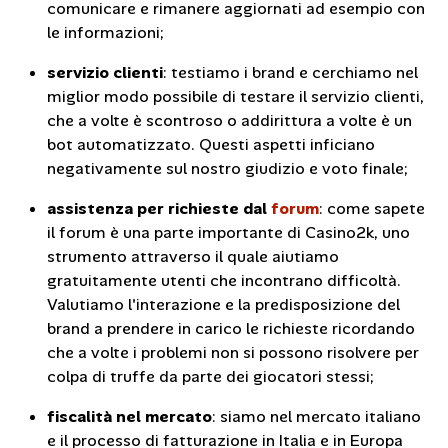
comunicare e rimanere aggiornati ad esempio con
le informazioni;
servizio clienti
: testiamo i brand e cerchiamo nel
miglior modo possibile di testare il servizio clienti,
che a volte è scontroso o addirittura a volte è un
bot automatizzato. Questi aspetti inficiano
negativamente sul nostro giudizio e voto finale;
assistenza per richieste dal
forum
: come sapete
il forum è una parte importante di Casino2k, uno
strumento attraverso il quale aiutiamo
gratuitamente utenti che incontrano difficoltà.
Valutiamo l'interazione e la predisposizione del
brand a prendere in carico le richieste ricordando
che a volte i problemi non si possono risolvere per
colpa di truffe da parte dei giocatori stessi;
fiscalità nel mercato
: siamo nel mercato italiano
e il processo di fatturazione in Italia e in Europa