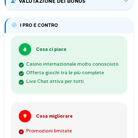
VALUTAZIONE DEI BONUS
I PRO E CONTRO
Cosa ci piace
Casino internazionale molto conosciuto
Offerta giochi tra le più complete
Live Chat attiva per tutti
Cosa migliorare
Promozioni limitate