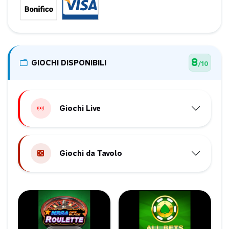
8
GIOCHI DISPONIBILI
/10
Giochi Live
Giochi da Tavolo