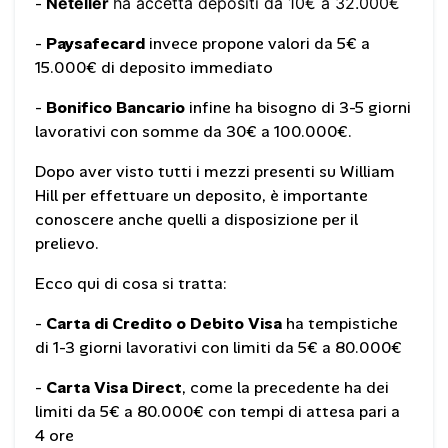
-
Neteller
ha accetta depositi da 10
€ a 32.000
€
-
Paysafecard
invece propone valori da 5€ a
15.000€ di deposito immediato
-
Bonifico Bancario
infine ha bisogno di 3-5 giorni
lavorativi con somme da 30€ a 100.000€.
Dopo aver visto tutti i mezzi presenti su William
Hill per effettuare un deposito, è importante
conoscere anche quelli a disposizione per il
prelievo
.
Ecco qui di cosa si tratta:
-
Carta di Credito o Debito Visa
ha tempistiche
di 1-3 giorni lavorativi con limiti da 5€ a 80.000€
-
Carta Visa Direct
, come la precedente ha dei
limiti da 5€ a 80.000€ con tempi di attesa pari a
4 ore