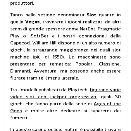
produttori.
Tanto nella sezione denominata
Slot
quanto in
quella
Vegas
, troverete i giochi realizzati da altri
team di grande spessore come NetEnt, Pragmatic
Play o iSoftBet e i nostri connazionali della
Capecod. William Hill dispone di un alto numero di
giochi, la stragrande maggioranza dei quali slot
machine (più di 1550). Le macchinette sono
presentate per tematica: Popolari, Classiche,
Diamanti, Avventura, ma possono anche essere
filtrate tramite il menu laterale.
Tra i modelli pubblicati da Playtech,
figurano varie
video slot con jackpot progressivo
, quali 30
giochi che fanno parte della serie di
Ages of the
Gods
e molte altre dedicate ai supereroi dei
fumetti.
In questo casinò online, inoltre, è possibile trovare