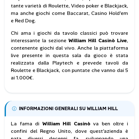
tante varietà di Roulette, Video poker e Blackjack,
ma anche giochi come Baccarat, Casino Hold'em
e Red Dog.
Chi ama i giochi da tavolo classici può trovare
interessante la sezione
William Hill Casinò Live
,
contenente giochi dal vivo. Anche
la piattaforma
live presente in questa sala da gioco è stata
realizzata dalla Playtech
e prevede tavoli da
Roulette e Blackjack, con puntate che vanno dai 5
ai 1.000€.
INFORMAZIONI GENERALI SU WILLIAM HILL
La fama di
William Hill Casinò
va ben oltre i
confini del Regno Unito, dove quest'azienda è
nata diversi decenni fa, sviluppando una