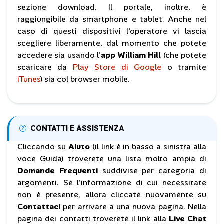
sezione download. Il portale, inoltre, è
raggiungibile da smartphone e tablet. Anche nel
caso di questi dispositivi l'operatore vi lascia
scegliere liberamente, dal momento che potete
accedere sia usando l'
app William Hill
(che potete
scaricare da
Play Store di Google
o tramite
iTunes
) sia col browser mobile.
CONTATTI E ASSISTENZA
Cliccando su
Aiuto
(il link è in basso a sinistra alla
voce Guida) troverete una lista molto ampia di
Domande Frequenti
suddivise per categoria di
argomenti. Se l'informazione di cui necessitate
non è presente, allora cliccate nuovamente su
Contattaci
per arrivare a una nuova pagina. Nella
pagina dei contatti troverete il link alla
Live Chat