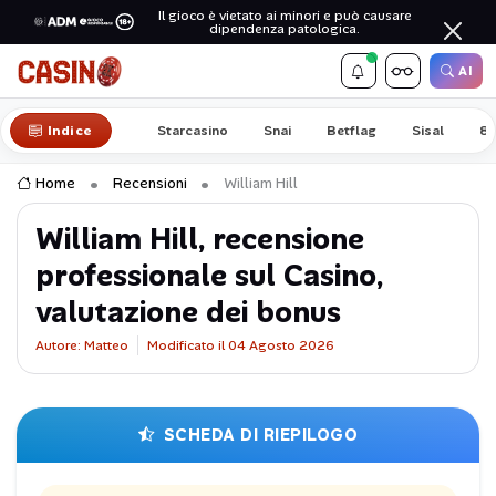
Il gioco è vietato ai minori e può causare
dipendenza patologica.
AI
Indice
Starcasino
Snai
Betflag
Sisal
8
Home
Recensioni
William Hill
William Hill, recensione
professionale sul Casino,
valutazione dei bonus
Autore:
Matteo
Modificato il 04 Agosto 2026
SCHEDA DI RIEPILOGO