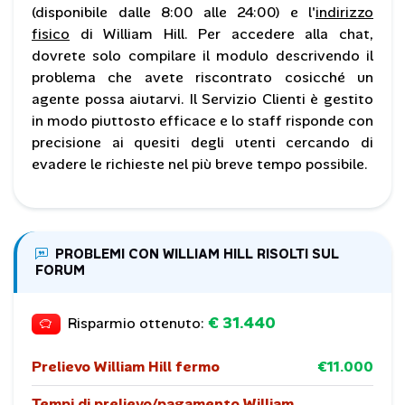
(disponibile dalle 8:00 alle 24:00) e l'
indirizzo
fisico
di William Hill. Per accedere alla chat,
dovrete solo compilare il modulo descrivendo il
problema che avete riscontrato cosicché un
agente possa aiutarvi. Il Servizio Clienti è gestito
in modo piuttosto efficace e lo staff risponde con
precisione ai quesiti degli utenti cercando di
evadere le richieste nel più breve tempo possibile.
PROBLEMI CON WILLIAM HILL RISOLTI SUL
FORUM
€ 31.440
Risparmio ottenuto:
Prelievo William Hill fermo
€11.000
Tempi di prelievo/pagamento William