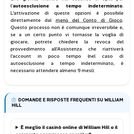
l'
autoesclusione a tempo indeterminato
.
L'attivazione di queste opzioni è possibile
direttamente dal
menù del Conto di Gioco
.
Questo processo non è comunque irreversibile e,
se a un certo punto vi tornasse la voglia di
giocare, potrete chiedere la revoca del
provvedimento all'Assistenza che riattiverà
l'account in poco tempo (nel caso di
autoesclusione a tempo indeterminato, è
necessario attendere almeno 9 mesi).
DOMANDE E RISPOSTE FREQUENTI SU WILLIAM
HILL
È meglio il casinò online di William Hill o il