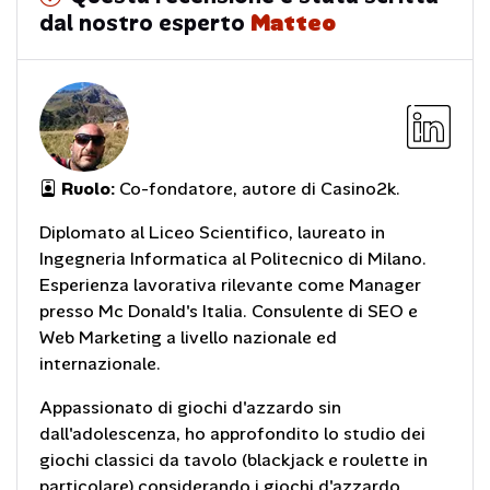
dal nostro esperto
Matteo
Ruolo:
Co-fondatore, autore di Casino2k.
Diplomato al Liceo Scientifico, laureato in
Ingegneria Informatica al Politecnico di Milano.
Esperienza lavorativa rilevante come Manager
presso Mc Donald's Italia. Consulente di SEO e
Web Marketing a livello nazionale ed
internazionale.
Appassionato di giochi d'azzardo sin
dall'adolescenza, ho approfondito lo studio dei
giochi classici da tavolo (blackjack e roulette in
particolare) considerando i giochi d'azzardo