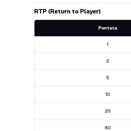
RTP (Return to Player)
Puntata
1
2
5
10
20
40