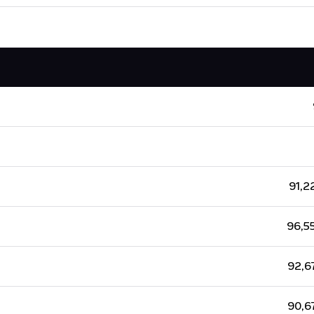
91,2
96,5
92,6
90,6