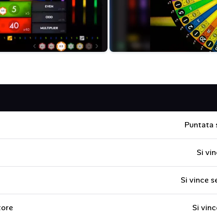
Puntata s
Si vi
Si vince s
tore
Si vinc