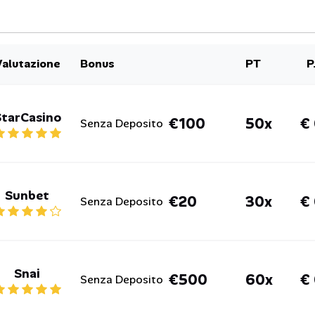
Valutazione
Bonus
PT
P
StarCasino
€100
50x
€ 
Senza Deposito
Sunbet
€20
30x
€ 
Senza Deposito
Snai
€500
60x
€ 
Senza Deposito