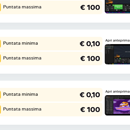
€ 100
Puntata massima
Apri anteprim
€ 0,10
Puntata minima
€ 100
Puntata massima
Apri anteprim
€ 0,10
Puntata minima
€ 100
Puntata massima