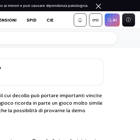
ato ai minori e può causare dipendenza patologica.
ENSIONI
SPID
CIE
AI
y
il cui decollo può portare importanti vincite
l gioco ricorda in parte un gioco molto simile
che la possibilità di provarne la demo