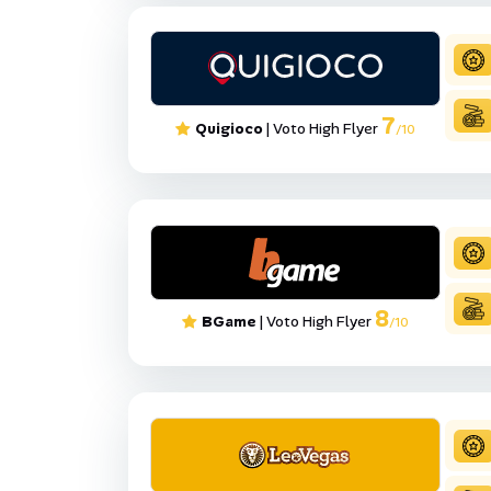
7
Quigioco
| Voto High Flyer
/10
8
BGame
| Voto High Flyer
/10