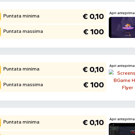
Apri anteprim
€ 0,10
Puntata minima
€ 100
Puntata massima
Apri anteprim
€ 0,10
Puntata minima
€ 100
Puntata massima
Apri anteprim
€ 0,10
Puntata minima