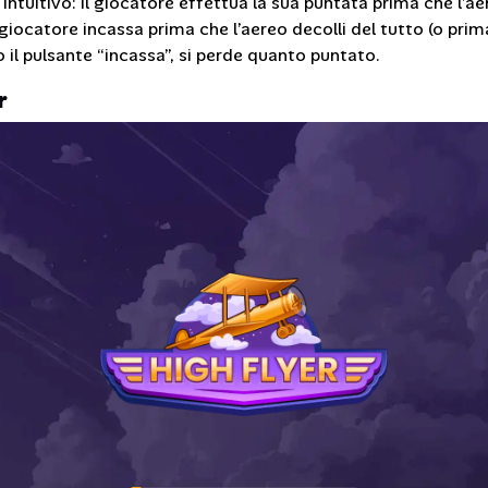
uitivo: il giocatore effettua la sua puntata prima che l’aer
il giocatore incassa prima che l’aereo decolli del tutto (o pri
 il pulsante “incassa”, si perde quanto puntato.
r