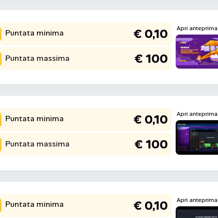
Apri anteprim
€ 0,10
Puntata minima
€ 100
Puntata massima
Apri anteprim
€ 0,10
Puntata minima
€ 100
Puntata massima
Apri anteprim
€ 0,10
Puntata minima