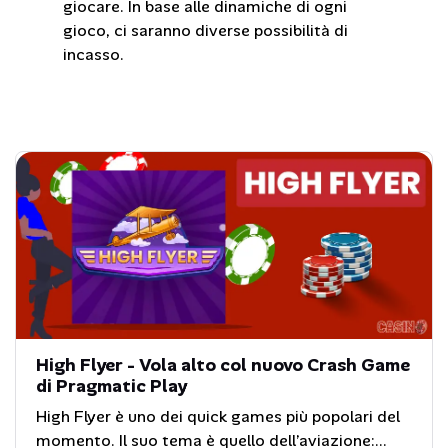
giocare. In base alle dinamiche di ogni
gioco, ci saranno diverse possibilità di
incasso.
High Flyer - Vola alto col nuovo Crash Game
di Pragmatic Play
High Flyer è uno dei quick games più popolari del
momento. Il suo tema è quello dell’aviazione:...