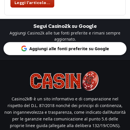
Leggi l'articolo...
Segui Casino2k su Google
Aggiungi Casino2k alle tue fonti preferite e rimani sempre
aggiornato.
Aggiungi alle fonti preferite su Google
Casino2k® è un sito informativo e di comparazione nel
rispetto del D.L. 87/2018 nonché dei principi di continenza,
non ingannevolezza e trasparenza, come indicato dall’Autorità
per le garanzie nella comunicazione al punto 5.6 delle
proprie linee guida (allegate alla delibera 132/19/CONS).