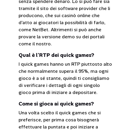
senza spendere denaro. Lo si può fare sia
tramite il sito dei software provider che li
producono, che sui casinò online che
d’atto ai giocatori la possibilità di farlo,
come NetBet. Altrimenti si può anche
provare la versione demo su dei portali
come il nostro.
Qual è l’RTP dei quick games?
I quick games hanno un RTP piuttosto alto
che normalmente supera il 95%, ma ogni
gioco è a sé stante, quindi ti consigliamo
di verificare i dettagli di ogni singolo
gioco prima di iniziare a depositare.
Come si gioca ai quick games?
Una volta scelto il quick games che si
preferisce, per prima cosa bisognerà
effettuare la puntata e poi iniziare a