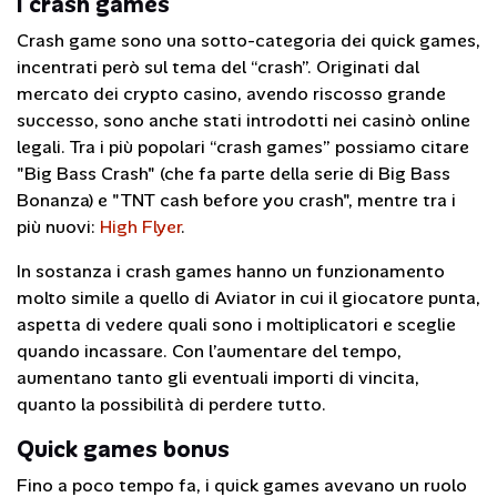
I crash games
Crash game sono una sotto-categoria dei quick games,
incentrati però sul tema del “crash”. Originati dal
mercato dei crypto casino, avendo riscosso grande
successo, sono anche stati introdotti nei casinò online
legali. Tra i più popolari “crash games” possiamo citare
"Big Bass Crash" (che fa parte della serie di Big Bass
Bonanza) e "TNT cash before you crash", mentre tra i
più nuovi:
High Flyer
.
In sostanza i crash games hanno un funzionamento
molto simile a quello di Aviator in cui il giocatore punta,
aspetta di vedere quali sono i moltiplicatori e sceglie
quando incassare. Con l’aumentare del tempo,
aumentano tanto gli eventuali importi di vincita,
quanto la possibilità di perdere tutto.
Quick games bonus
Fino a poco tempo fa, i quick games avevano un ruolo