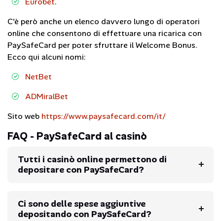
Eurobet
.
C'è però anche un elenco davvero lungo di operatori
online che consentono di effettuare una ricarica con
PaySafeCard per poter sfruttare il Welcome Bonus.
Ecco qui alcuni nomi:
NetBet
ADMiralBet
Sito web
https://www.paysafecard.com/it/
FAQ - PaySafeCard al casinò
Tutti i casinò online permettono di
depositare con PaySafeCard?
Ci sono delle spese aggiuntive
depositando con PaySafeCard?