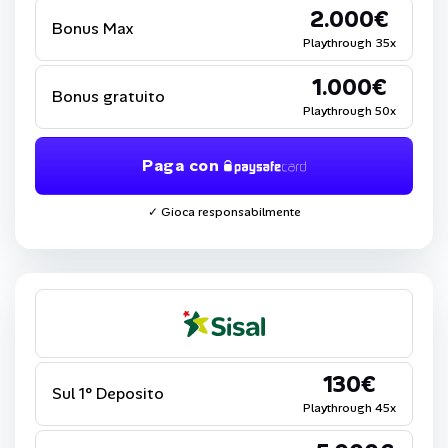
2.000€
Bonus Max
Playthrough 35x
1.000€
Bonus gratuito
Playthrough 50x
Paga con
✓ Gioca responsabilmente
130€
Sul 1° Deposito
Playthrough 45x