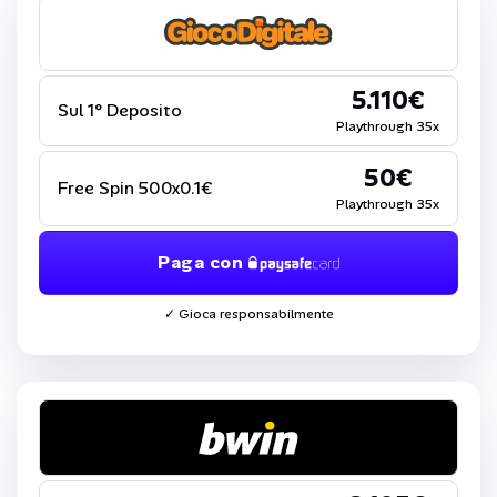
5.110€
Sul 1° Deposito
Playthrough 35x
50€
Free Spin 500x0.1€
Playthrough 35x
Paga con
✓ Gioca responsabilmente