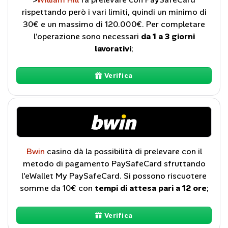
rispettando però i vari limiti, quindi un minimo di
30€ e un massimo di 120.000€. Per completare
l'operazione sono necessari
da 1 a 3 giorni
lavorativi
;
Verifica
Bwin
casino dà la possibilità di prelevare con il
metodo di pagamento PaySafeCard sfruttando
l'eWallet My PaySafeCard. Si possono riscuotere
somme da 10€ con
tempi di attesa pari a 12 ore
;
Verifica