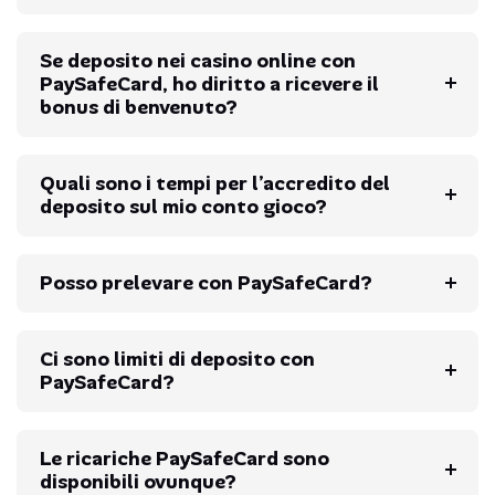
Se deposito nei casino online con
PaySafeCard, ho diritto a ricevere il
bonus di benvenuto?
Quali sono i tempi per l’accredito del
deposito sul mio conto gioco?
Posso prelevare con PaySafeCard?
Ci sono limiti di deposito con
PaySafeCard?
Le ricariche PaySafeCard sono
disponibili ovunque?