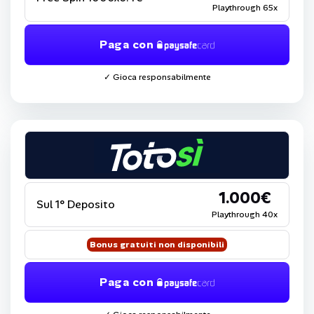
Playthrough 65x
Paga con
✓ Gioca responsabilmente
1.000€
Sul 1° Deposito
Playthrough 40x
Bonus gratuiti non disponibili
Paga con