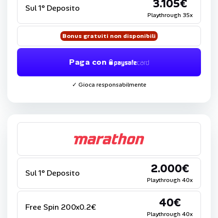
3.105€
Sul 1° Deposito
Playthrough 35x
Bonus gratuiti non disponibili
Paga con
✓ Gioca responsabilmente
2.000€
Sul 1° Deposito
Playthrough 40x
40€
Free Spin 200x0.2€
Playthrough 40x