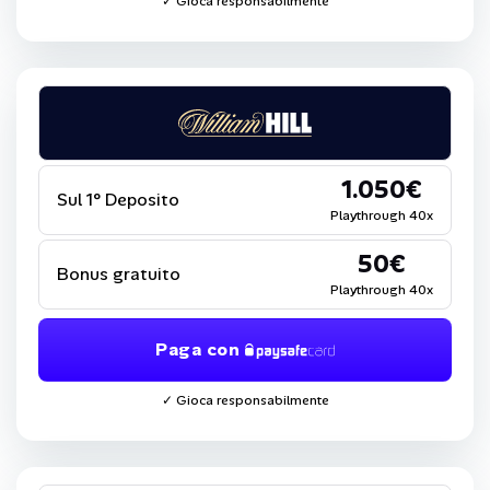
✓ Gioca responsabilmente
1.050€
Sul 1° Deposito
Playthrough 40x
50€
Bonus gratuito
Playthrough 40x
Paga con
✓ Gioca responsabilmente