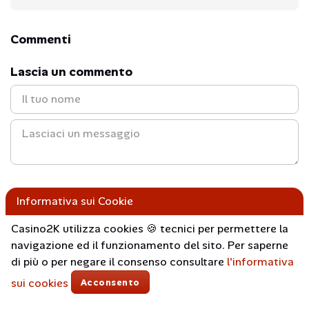
Commenti
Lascia un commento
Dichiaro di aver letto l'
Informativa Privacy
e
Informativa sui Cookie
acconsento al trattamento dei miei dati personali ai
sensi del Regolamento UE 2016/679.
Casino2K utilizza cookies 🍪 tecnici per permettere la
navigazione ed il funzionamento del sito. Per saperne
di più o per negare il consenso consultare
l'informativa
Invia commento
sui cookies
Acconsento
Menu
Lista Casinò
Bonus
Giochi
Recensioni
Segui Casino2k su Google