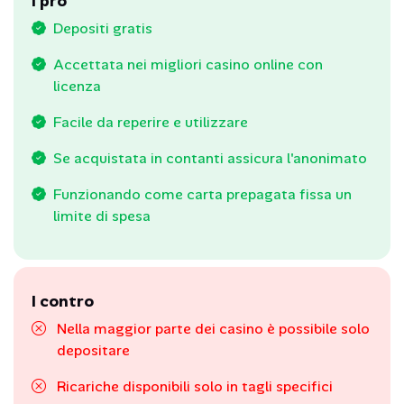
I pro
Depositi gratis
Accettata nei migliori casino online con
licenza
Facile da reperire e utilizzare
Se acquistata in contanti assicura l'anonimato
Funzionando come carta prepagata fissa un
limite di spesa
I contro
Nella maggior parte dei casino è possibile solo
depositare
Ricariche disponibili solo in tagli specifici