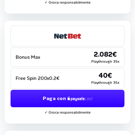
✓ Gioca responsabilmente
2.082€
Bonus Max
Playthrough 35x
40€
Free Spin 200x0.2€
Playthrough 35x
Paga con
✓ Gioca responsabilmente