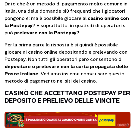
Dato che è un metodo di pagamento molto comune in
Italia, una delle domande più frequenti che i giocatori
pongono è:
ma è possibile giocare al
casino online con
la Postepay
?
E soprattutto,
in quali siti di operatori si
può
prelevare con la Postepay
?
Per la prima parte la risposta è sì quindi è possibile
giocare ai casinò online depositando e prelevando con
Postepay. Non tutti gli operatori però consentono di
depositare o prelevare con la carta prepagata delle
Poste Italiane
. Vediamo insieme come usare questo
metodo di pagamento nei siti dei casino.
CASINÒ CHE ACCETTANO POSTEPAY PER
DEPOSITO E PRELIEVO DELLE VINCITE