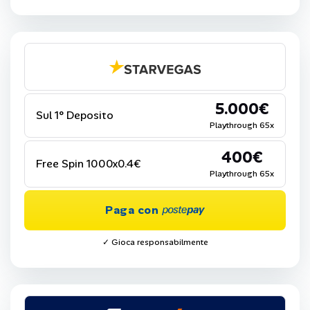
5.000€
Sul 1° Deposito
Playthrough 65x
400€
Free Spin 1000x0.4€
Playthrough 65x
Paga con
✓ Gioca responsabilmente