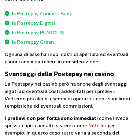
la Postepay Connect Bank
la Postepay Digital
la Postepay PUNTOLIS
la Postepay Green.
Ognuna di esse ha i suoi costi di apertura ed eventuali
canoni annui da tenere in considerazione.
Svantaggi della Postepay nei casino
La Postepay nei casinò però ha anche degli svantaggi
legati ad eventuali costi addebitati per i prelievi.
Vedremo poi alcuni esempi di operatori con i suoi limiti,
tempistiche ed eventuali commissioni.
I prelievi non per forza sono immediati
come invece
spesso capita per altri sistemi come
Neteller
per
esempio. In questo caso tutto varia a seconda del