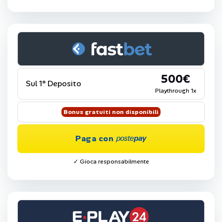
500€
Sul 1° Deposito
Playthrough 1x
Bonus gratuiti non disponibili
Paga con
✓ Gioca responsabilmente