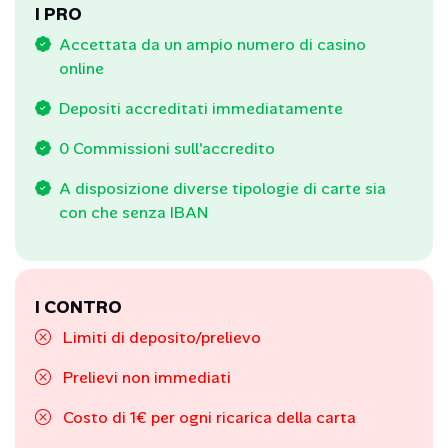
I PRO
Accettata da un ampio numero di casino
online
Depositi accreditati immediatamente
0 Commissioni sull'accredito
A disposizione diverse tipologie di carte sia
con che senza IBAN
I CONTRO
Limiti di deposito/prelievo
Prelievi non immediati
Costo di 1€ per ogni ricarica della carta