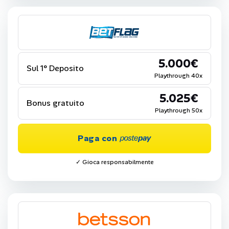
5.000€
Sul 1° Deposito
Playthrough 40x
5.025€
Bonus gratuito
Playthrough 50x
Paga con
✓ Gioca responsabilmente