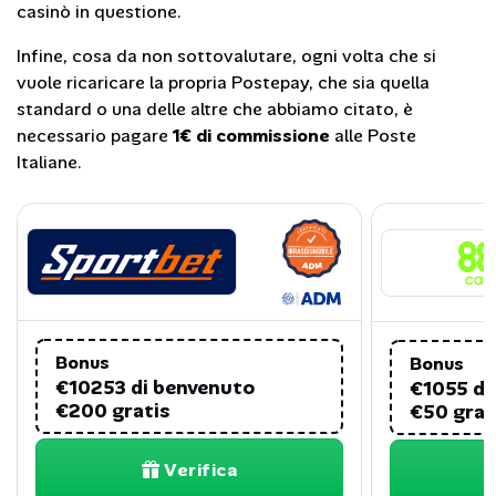
casinò in questione.
Infine, cosa da non sottovalutare, ogni volta che si
vuole ricaricare la propria Postepay, che sia quella
standard o una delle altre che abbiamo citato, è
necessario pagare
1€ di commissione
alle Poste
Italiane.
Bonus
Bonus
€10253 di benvenuto
€1055 di
€200
gratis
€50
grat
Verifica