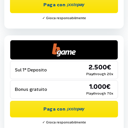
Paga con
✓ Gioca responsabilmente
2.500€
Sul 1° Deposito
Playthrough 20x
1.000€
Bonus gratuito
Playthrough 70x
Paga con
✓ Gioca responsabilmente