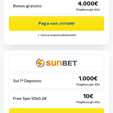
4.000€
Bonus gratuito
Playthrough 60x
Paga con
✓ Gioca responsabilmente
1.000€
Sul 1° Deposito
Playthrough 45x
10€
Free Spin 50x0.2€
Playthrough 45x