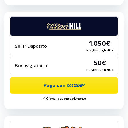
1.050€
Sul 1° Deposito
Playthrough 40x
50€
Bonus gratuito
Playthrough 40x
Paga con
✓ Gioca responsabilmente