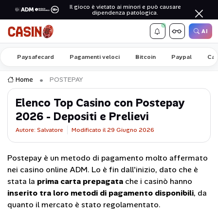
Il gioco è vietato ai minori e può causare
dipendenza patologica.
AI
Paysafecard
Pagamenti veloci
Bitcoin
Paypal
Car
Home
POSTEPAY
Elenco Top Casino con Postepay
2026 - Depositi e Prelievi
Autore:
Salvatore
Modificato il 29 Giugno 2026
Postepay è un metodo di pagamento molto affermato
nei casino online ADM. Lo è fin dall'inizio, dato che è
stata la
prima carta prepagata
che i casinò hanno
inserito tra loro metodi di pagamento disponibili
, da
quanto il mercato è stato regolamentato.