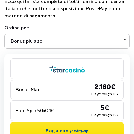
Ecco qui la lista completa di tutti i casinò con licenza
italiana che mettono a disposizione PostePay come
metodo di pagamento.
Ordina per:
Bonus più alto
Novità
Valutazione
Playthrough
2.160€
Bonus Max
Bonus più alto
Playthrough 10x
5€
Free Spin 50x0.1€
Playthrough 10x
Paga con