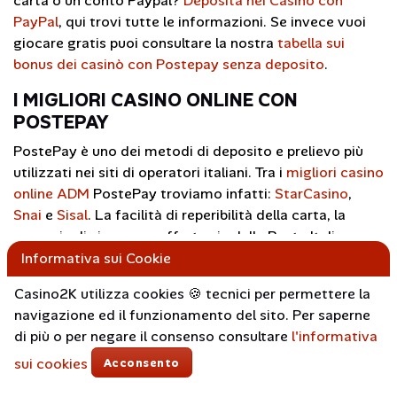
carta o un conto Paypal?
Deposita nei Casinò con
PayPal
, qui trovi tutte le informazioni. Se invece vuoi
giocare gratis puoi consultare la nostra
tabella sui
bonus dei casinò con Postepay senza deposito
.
I MIGLIORI CASINO ONLINE CON
POSTEPAY
PostePay è uno dei metodi di deposito e prelievo più
utilizzati nei siti di operatori italiani. Tra i
migliori casino
online ADM
PostePay troviamo infatti:
StarCasino
,
Snai
e
Sisal
. La facilità di reperibilità della carta, la
garanzia di sicurezza offerta sia dalle Poste Italiane
che dal circuito Visa o Mastercard a seconda della
Informativa sui Cookie
carta che viene scelta, ma anche la possibilità di
Casino2K utilizza cookies 🍪 tecnici per permettere la
selezionare gli importi di ricarica e di verificare sempre
navigazione ed il funzionamento del sito. Per saperne
quanto sia disponibile sulla carta, sono tutti motivi che
di più o per negare il consenso consultare
l'informativa
spiegano il successo di questo metodo.
sui cookies
Acconsento
Menu
Lista Casinò
Bonus
Giochi
Recensioni