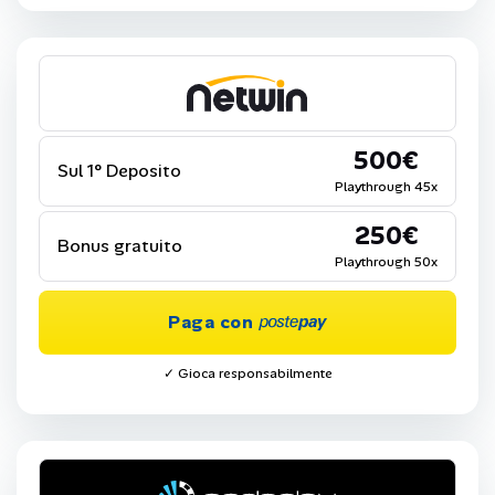
500€
Sul 1° Deposito
Playthrough 45x
250€
Bonus gratuito
Playthrough 50x
Paga con
✓ Gioca responsabilmente