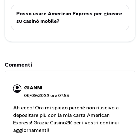
Posso usare American Express per giocare
su casinò mobile?
Commenti
GIANNI
06/09/2022 ore 07:55
Ah ecco! Ora mi spiego perché non riuscivo a
depositare più con la mia carta American
Express! Grazie Casino2K per i vostri continui
aggiornamenti!