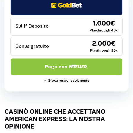
1.000€
Sul 1° Deposito
Playthrough 40x
2.000€
Bonus gratuito
Playthrough 50x
Paga con
✓ Gioca responsabilmente
CASINÒ ONLINE CHE ACCETTANO
AMERICAN EXPRESS: LA NOSTRA
OPINIONE