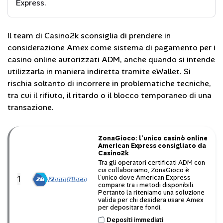
Express.
Il team di Casino2k sconsiglia di prendere in
considerazione Amex come sistema di pagamento per i
casino online autorizzati ADM, anche quando si intende
utilizzarla in maniera indiretta tramite eWallet. Si
rischia soltanto di incorrere in problematiche tecniche,
tra cui il rifiuto, il ritardo o il blocco temporaneo di una
transazione.
ZonaGioco: l’unico casinò online
American Express consigliato da
Casino2k
Tra gli operatori certificati ADM con
cui collaboriamo, ZonaGioco è
l’unico dove American Express
1
compare tra i metodi disponibili.
Pertanto la riteniamo una soluzione
valida per chi desidera usare Amex
per depositare fondi.
Depositi immediati