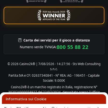
Carta dei servizi per il gioco a distanza
800 55 88 22
Numero verde TVNGA:
©
2026
Casino2k® |
7/08/2026 - 14:27:57
- Sts Web Consulting
s.n.c.
Partita IVA e CF: 02637340841 - N° REA: AG - 196451 - Capitale
Sociale: 9.000€
Casino2k® è un marchio registrato in Italia, registrazione N°
302024000058927 del 22/07/2024, depositato presso l'Ufficio
Italiano Brevetti e Marchi.
Informativa sui Cookie
Probabilità di vincita
consultabili sul sito ADM.