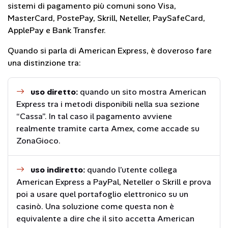
sistemi di pagamento più comuni sono Visa,
MasterCard, PostePay, Skrill, Neteller, PaySafeCard,
ApplePay e Bank Transfer.
Quando si parla di American Express, è doveroso fare
una distinzione tra:
uso diretto:
quando un sito mostra American
Express tra i metodi disponibili nella sua sezione
“Cassa”. In tal caso il pagamento avviene
realmente tramite carta Amex, come accade su
ZonaGioco.
uso indiretto:
quando l’utente collega
American Express a PayPal, Neteller o Skrill e prova
poi a usare quel portafoglio elettronico su un
casinò. Una soluzione come questa non è
equivalente a dire che il sito accetta American