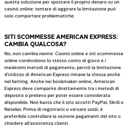
questa soluzione per spostare il proprio denaro su un
casinò online: tentare di aggirare la limitazione può
solo comportare problematiche.
SITI SCOMMESSE AMERICAN EXPRESS:
CAMBIA QUALCOSA?
No, non cambia niente. Casinò online e siti scommesse
online condividono lo stesso conto di gioco e i
medesimi metodi di pagamento, perciò la limitazione
d’utilizzo di American Express rimane la stessa anche
nel betting. Anche nei bookmaker online, American
Express deve comparire direttamente tra i metodi di
deposito o prelievo per poter essere considerata
disponibile. Non basta che il sito accetti PayPal, Skrill o
Neteller. Prima di registrarsi o versare soldi, è
preferibile controllare la sezione pagamenti del sito o
chiedere all’assistenza clienti.