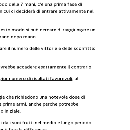
do delle 7 mani, c'è una prima fase di
 cui ci deciderà di entrare attivamente nel
questo modo si può cercare di raggiungere un
e mano dopo mano.
are il numero delle vittorie e delle sconfitte:
 dovrebbe accadere esattamente il contrario.
ior numero di risultati favorevoli,
al
gie che richiedono una notevole dose di
le prime armi, anche perchè potrebbe
o iniziale.
dà i suoi frutti nel medio e lungo periodo.
 può fare la differenza.