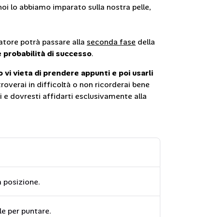
 noi lo abbiamo imparato sulla nostra pelle,
catore potrà passare alla
seconda fase
della
 probabilità di successo
.
 vi vieta di prendere appunti e poi usarli
 troverai in difficoltà o non ricorderai bene
 e dovresti affidarti esclusivamente alla
a posizione.
e per puntare.