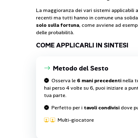
La maggioranza dei vari sistemi applicabili a
recenti ma tutti hanno in comune una solida 
solo sulla fortuna
, come avviene ad esempio
delle probabilità.
COME APPLICARLI IN SINTESI
Metodo del Sesto
Osserva le
6 mani precedenti
nella t
hai perso 4 volte su 6, puoi iniziare a punt
tua parte.
Perfetto per i
tavoli condivisi
dove pu
Multi-giocatore