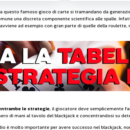
 a questo famoso gioco di carte si tramandano da generazioni,
omune una discreta componente scientifica alle spalle. Infat
avviene ad esempio con gran parte di quelle della roulette, 
 entrambe le strategie
, il giocatore deve semplicemente fa
ro di mani al tavolo del blackjack e concentrandosi su deter
io è molto importante per avere successo nel blackjack, no