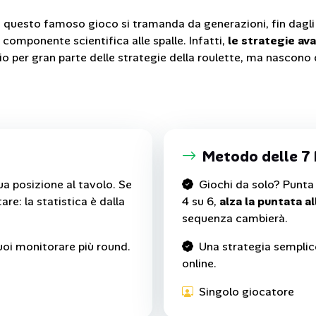
 questo famoso gioco si tramanda da generazioni, fin dagli al
componente scientifica alle spalle. Infatti,
le strategie av
 per gran parte delle strategie della roulette, ma nascono da
Metodo delle 7 
ua posizione al tavolo. Se
Giochi da solo? Punta
are: la statistica è dalla
4 su 6,
alza la puntata a
sequenza cambierà.
oi monitorare più round.
Una strategia semplic
online.
Singolo giocatore