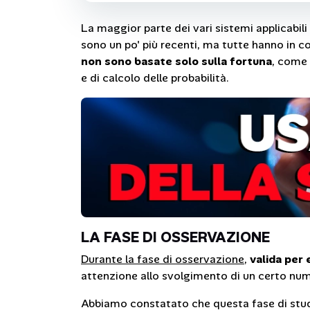
La maggior parte dei vari sistemi applicabili
sono un po' più recenti, ma tutte hanno in c
non sono basate solo sulla fortuna
, come 
e di calcolo delle probabilità.
LA FASE DI OSSERVAZIONE
Durante
la fase di osservazione
,
valida per
attenzione allo svolgimento di un certo nume
Abbiamo constatato che questa fase di stud