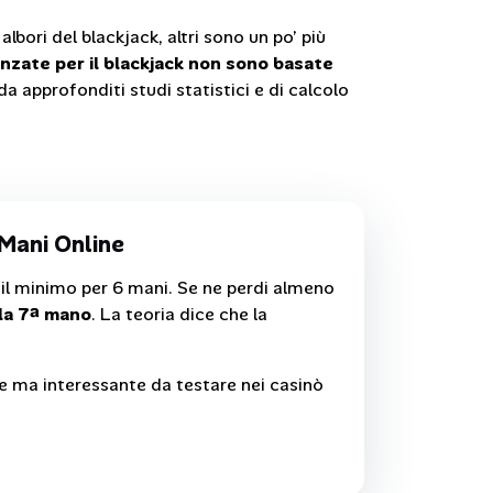
bori del blackjack, altri sono un po’ più
anzate per il blackjack non sono basate
 approfonditi studi statistici e di calcolo
Mani Online
 il minimo per 6 mani. Se ne perdi almeno
lla 7ª mano
. La teoria dice che la
e ma interessante da testare nei casinò