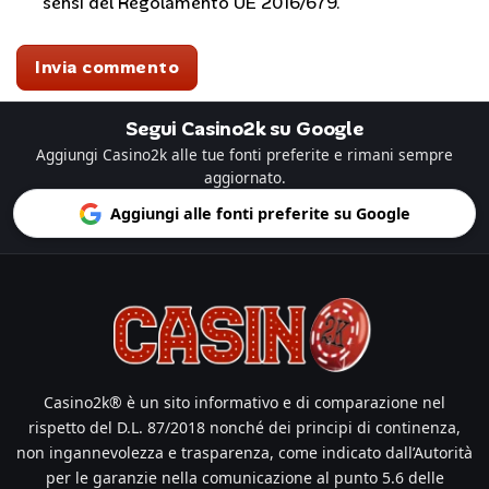
sensi del Regolamento UE 2016/679.
Invia commento
Segui Casino2k su Google
Aggiungi Casino2k alle tue fonti preferite e rimani sempre
aggiornato.
Aggiungi alle fonti preferite su Google
Casino2k® è un sito informativo e di comparazione nel
rispetto del D.L. 87/2018 nonché dei principi di continenza,
non ingannevolezza e trasparenza, come indicato dall’Autorità
per le garanzie nella comunicazione al punto 5.6 delle