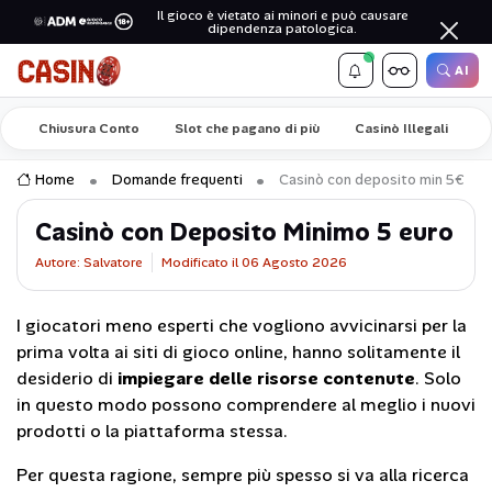
Il gioco è vietato ai minori e può causare
dipendenza patologica.
AI
Chiusura Conto
Slot che pagano di più
Casinò Illegali
P
Home
Domande frequenti
Casinò con deposito min 5€
Casinò con Deposito Minimo 5 euro
Autore:
Salvatore
Modificato il 06 Agosto 2026
I giocatori meno esperti che vogliono avvicinarsi per la
prima volta ai siti di gioco online, hanno solitamente il
desiderio di
impiegare delle risorse contenute
. Solo
in questo modo possono comprendere al meglio i nuovi
prodotti o la piattaforma stessa.
Per questa ragione, sempre più spesso si va alla ricerca