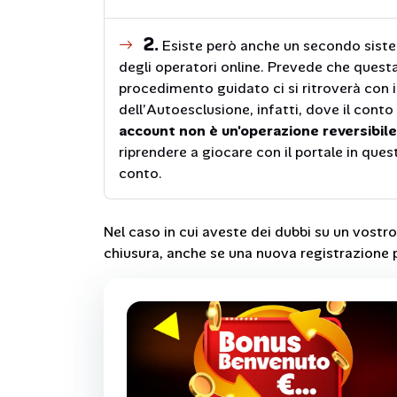
2.
Esiste però anche un secondo sistem
degli operatori online. Prevede che questa
procedimento guidato ci si ritroverà con i
dell’
Autoesclusione
, infatti, dove il con
account non è un'operazione reversibile
riprendere a giocare con il portale in que
conto.
Nel caso in cui aveste dei dubbi su un vostr
chiusura, anche se una nuova registrazione p