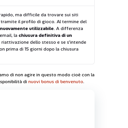
pido, ma difficile da trovare sui siti
ramite il profilo di gioco. Al termine del
 nuovamente utilizzabile
. A differenza
email, la
chiusura definitiva di un
 riattivazione dello stesso e se s'intende
on prima di 15 giorni dopo la chiusura
liamo di non agire in questo modo cioè con la
sponibilità di
nuovi bonus di benvenuto
.