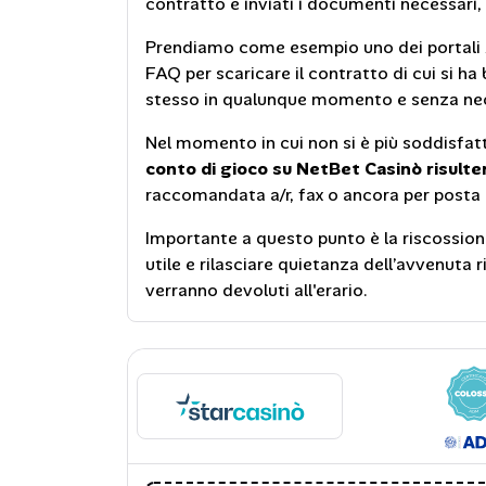
contratto e inviati i documenti necessari, 
Prendiamo come esempio uno dei portali A
FAQ per scaricare il contratto di cui si ha
stesso in qualunque momento e senza nec
Nel momento in cui non si è più soddisfatt
conto di gioco su NetBet Casinò risult
raccomandata a/r, fax o ancora per posta e
Importante a questo punto è la riscossione
utile e rilasciare quietanza dell’avvenuta 
verranno devoluti all'erario.