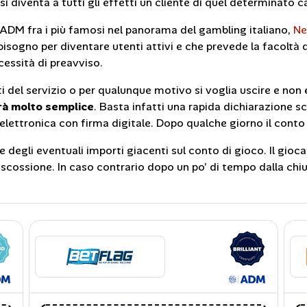
si diventa a tutti gli effetti un cliente di quel determinato c
DM fra i più famosi nel panorama del gambling italiano,
Ne
 bisogno per diventare utenti attivi e che prevede la facoltà 
essità di preavviso.
i del servizio o per qualunque motivo si voglia uscire e non 
erà molto semplice
. Basta infatti una rapida dichiarazione sc
lettronica con firma digitale. Dopo qualche giorno il conto 
 degli eventuali importi giacenti sul conto di gioco. Il gioc
riscossione. In caso contrario dopo un po’ di tempo dalla chiu