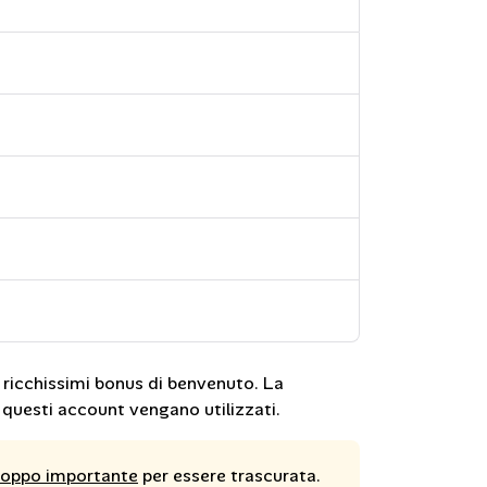
ai ricchissimi bonus di benvenuto. La
i questi account vengano utilizzati.
roppo importante
per essere trascurata.