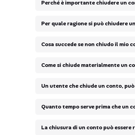
Perché è importante chiudere un cont
Per quale ragione si può chiudere u
Cosa succede se non chiudo il mio c
Come si chiude materialmente un c
Un utente che chiude un conto, può
Quanto tempo serve prima che un c
La chiusura di un conto può essere 