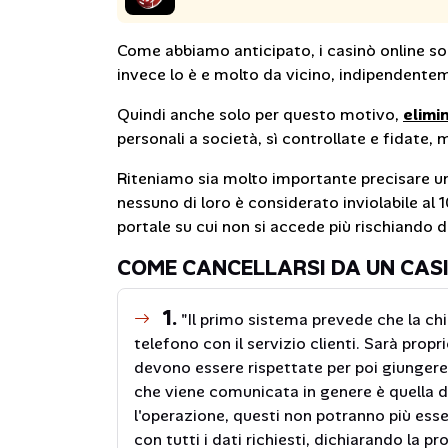
Come abbiamo anticipato, i casinò online s
invece lo è e molto da vicino, indipendentem
Quindi anche solo per questo motivo,
elimi
personali a società, sì controllate e fidate,
Riteniamo sia molto importante precisare una
nessuno di loro è considerato inviolabile al 1
portale su cui non si accede più rischiando 
COME CANCELLARSI DA UN CAS
1.
"Il primo sistema prevede che la c
telefono con il servizio clienti. Sarà prop
devono essere rispettate per poi giungere
che viene comunicata in genere è quella di
l'operazione, questi non potranno più ess
con tutti i dati richiesti, dichiarando la p