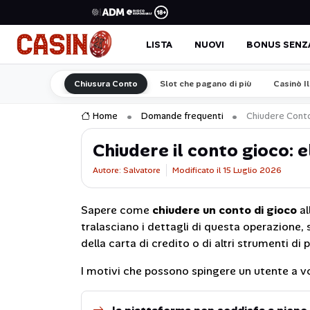
LISTA
NUOVI
BONUS SENZ
Chiusura Conto
Slot che pagano di più
Casinò Il
Home
Domande frequenti
Chiudere Cont
Chiudere il conto gioco: e
Autore:
Salvatore
Modificato il 15 Luglio 2026
Sapere come
chiudere un conto di gioco
al
tralasciano i dettagli di questa operazione, s
della carta di credito o di altri strumenti d
I motivi che possono spingere un utente a vo