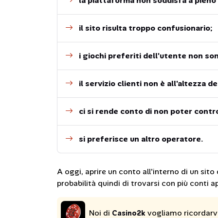
la piattaforma non soddisfa a pieno 
il sito risulta troppo confusionario;
i giochi preferiti dell'utente non son
il servizio clienti non è all'altezza 
ci si rende conto di non poter contro
si preferisce un altro operatore.
A oggi, aprire un conto all'interno di un sito
probabilità quindi di trovarsi con più conti 
Noi di
vogliamo ricordarv
Casino2k