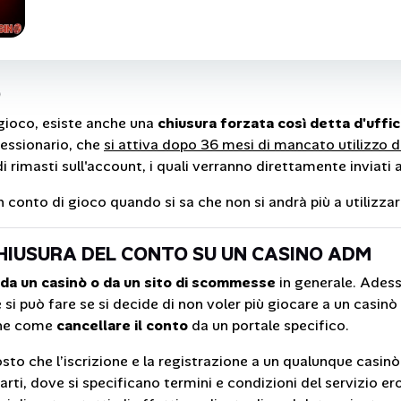
O
 gioco, esiste anche una
chiusura forzata così detta d'uffic
essionario, che
si attiva dopo 36 mesi di mancato utilizzo 
i rimasti sull'account, i quali verranno direttamente inviati al
 conto di gioco quando si sa che non si andrà più a utilizzar
HIUSURA DEL CONTO SU UN CASINO ADM
 da un casinò o da un sito di scommesse
in generale. Adess
si può fare se si decide di non voler più giocare a un casinò
bene come
cancellare il conto
da un portale specifico.
sto che l’iscrizione e la registrazione a un qualunque casi
rti, dove si specificano termini e condizioni del servizio ero