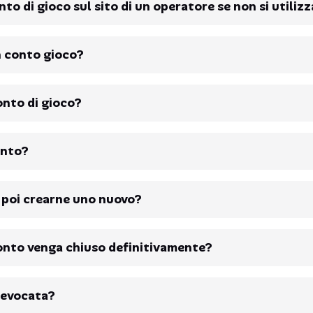
o di gioco sul sito di un operatore se non si utilizz
n conto gioco?
onto di gioco?
onto?
 poi crearne uno nuovo?
onto venga chiuso definitivamente?
revocata?