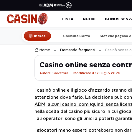
LISTA
NUOVI
BONUS SENZ
Indice
Chiusura Conto
Slot che pagano di
Home
Domande frequenti
Casinò senza c
Casino online senza contr
Autore:
Salvatore
Modificato il 17 Luglio 2026
I casinò online e il gioco d'azzardo stanno d
attenzione dove farlo
. La decisione può com
ADM, alcuni casino .com (quindi senza licenza
nella scelta del casinò più sicuro in cui gio
Tali operatori sono gli unici a poterti garant
I giocatori meno esperti potrebbero non dar