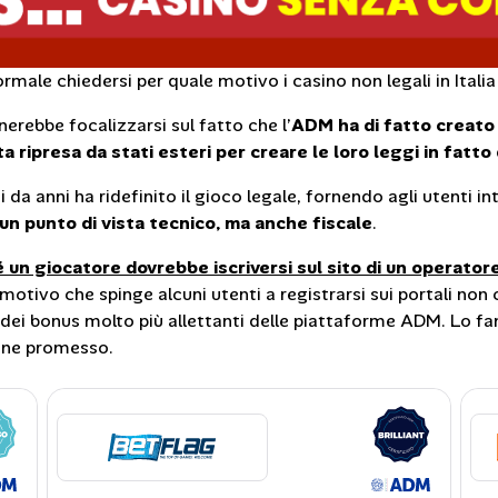
male chiedersi per quale motivo i casino non legali in Itali
erebbe focalizzarsi sul fatto che l’
ADM ha di fatto creato
a ripresa da stati esteri per creare le loro leggi in fatto 
a anni ha ridefinito il gioco legale, fornendo agli utenti int
 un punto di vista tecnico, ma anche fiscale
.
 un giocatore dovrebbe iscriversi sul sito di un operator
 motivo che spinge alcuni utenti a registrarsi sui portali non 
 dei bonus molto più allettanti delle piattaforme ADM. Lo f
ene promesso.