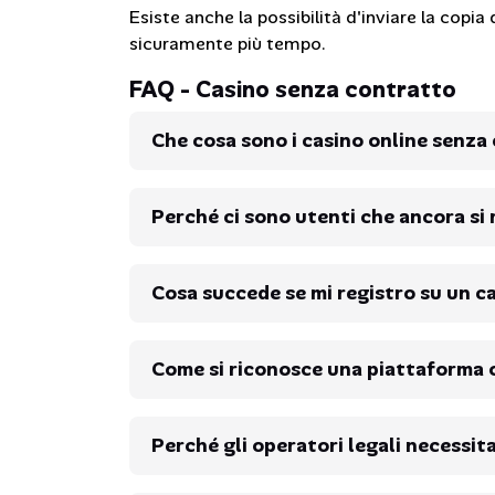
Esiste anche la possibilità d'inviare la cop
sicuramente più tempo.
FAQ - Casino senza contratto
Che cosa sono i casino online senza
Perché ci sono utenti che ancora si 
Cosa succede se mi registro su un ca
Come si riconosce una piattaforma
Perché gli operatori legali necessit