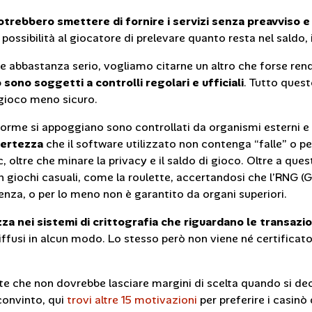
otrebbero smettere di fornire i servizi senza preavviso
ossibilità al giocatore di prelevare quanto resta nel saldo, i
 abbastanza serio, vogliamo citarne un altro che forse rend
 sono soggetti a controlli regolari e ufficiali
. Tutto quest
 gioco meno sicuro.
taforme si appoggiano sono controllati da organismi esterni e 
certezza
che il software utilizzato non contenga
“falle”
o pe
 oltre che minare la privacy e il saldo di gioco. Oltre a que
in giochi casuali, come la roulette, accertandosi che l’RNG (
nza, o per lo meno non è garantito da organi superiori.
a nei sistemi di crittografia che riguardano le transazio
fusi in alcun modo. Lo stesso però non viene né certificato 
te che non dovrebbe lasciare margini di scelta quando si deci
convinto, qui
trovi altre 15 motivazioni
per preferire i casinò 