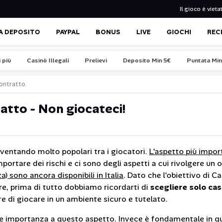
Il gioco è viet
A DEPOSITO
PAYPAL
BONUS
LIVE
GIOCHI
REC
 più
Casinò Illegali
Prelievi
Deposito Min 5€
Puntata Min
ontratto
atto - Non giocateci!
iventando molto popolari tra i giocatori.
L'aspetto più impor
portare dei rischi e ci sono degli aspetti a cui rivolgere un 
) sono ancora disponibili in Italia
. Dato che l'obiettivo di Ca
care, prima di tutto dobbiamo ricordarti di
scegliere solo cas
ire di giocare in un ambiente sicuro e tutelato.
e importanza a questo aspetto. Invece è fondamentale in qua