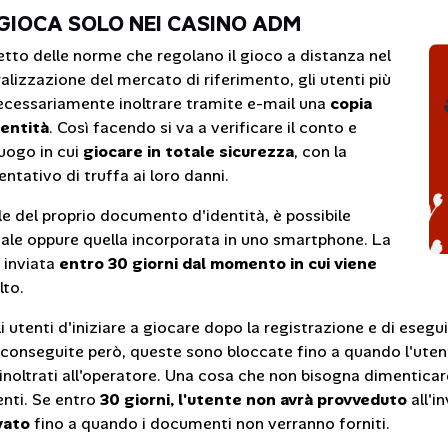
GIOCA SOLO NEI CASINO ADM
spetto delle norme che regolano il gioco a distanza nel
alizzazione del mercato di riferimento, gli utenti più
ecessariamente inoltrare tramite e-mail una
copia
dentità
. Così facendo si va a verificare il conto e
luogo in cui
giocare in totale sicurezza
, con la
ntativo di truffa ai loro danni.
le del proprio documento d'identità, è possibile
tale oppure quella incorporata in uno smartphone. La
 inviata
entro 30 giorni dal momento in cui viene
lto.
i utenti d'iniziare a giocare dopo la registrazione e di eseg
conseguite però, queste sono bloccate fino a quando l'utent
inoltrati all'operatore. Una cosa che non bisogna dimenticare
enti. Se entro
30 giorni, l'utente non avrà provveduto
all'i
vato
fino a quando i documenti non verranno forniti.