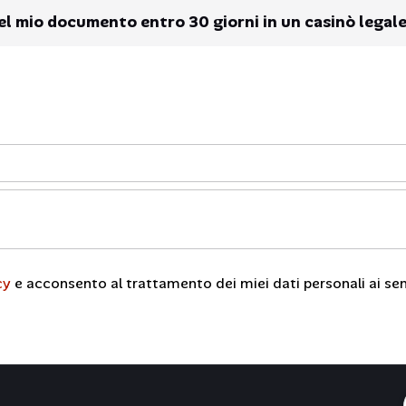
del mio documento entro 30 giorni in un casinò legal
cy
e acconsento al trattamento dei miei dati personali ai s